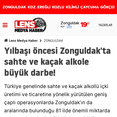
ZONGULDAK
KDZ. EREĞLİ
KOZLU
KİLİMLİ
ÇAYCUMA
GÖKÇEB
Zonguldak
19
°
YAZARLAR
Açık
ZONGULDAK
Lens Medya Haber
Yılbaşı öncesi Zonguldak'ta
sahte ve kaçak alkole
büyük darbe!
Türkiye genelinde sahte ve kaçak alkollü içki
üretimi ve ticaretine yönelik yürütülen geniş
çaplı operasyonlarda Zonguldak’ın da
aralarında bulunduğu 81 ilde önemli miktarda