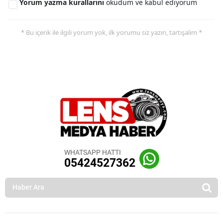
Yorum yazma kurallarını
okudum ve kabul ediyorum
* Bu içerik ile ilgili yorum yok, ilk yorumu siz yazın, tartışalım *
WHATSAPP HATTI
05424527362