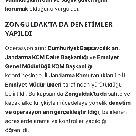
korumak
olduğunu vurguladı.
ZONGULDAK’TA DA DENETIMLER
YAPILDI
Operasyonların;
Cumhuriyet Başsavcılıkları
,
Jandarma KOM Daire Başkanlığı
ve
Emniyet
Genel Müdürlüğü KOM Başkanlığı
koordinesinde,
İl Jandarma Komutanlıkları
ile
İl
Emniyet Müdürlükleri
tarafından yürütüldüğü
belirtildi. Bu kapsamda
Zonguldak’ta da
sahte ve
kaçak alkollü içkiyle mücadeleye yönelik
denetim
ve operasyonların gerçekleştirildiği
, belirlenen
adreslerde arama ve kontroller yapıldığı
öğrenildi.