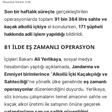
Okunma Süresi: 2 dk
Son bir haftalık süreçte
gerçekleştirilen
operasyonlarda toplam
91 bin 384 litre sahte ve
kaçak alkollü içkiye
el konulurken,
171 şüpheli
hakkında adli işlem yapıldığı
bildirildi.
81 İLDE EŞ ZAMANLI OPERASYON
İçişleri Bakanı
Ali Yerlikaya
, sosyal medya
hesabından yaptığı açıklamada,
Jandarma ve
Emniyet birimlerince
“
Alkollü İçki Kaçakçılığı ve
Sahteciliği
”ne yönelik ülke genelinde
eş zamanlı
operasyonlar
düzenlendiğini duyurdu. Yerlikaya,
söz konusu çalışmaların temel amacının sahte ve
kaçak alkol üretimi ile satışının önüne geçerek
vatandaşların can ve sağlık güvenliğini