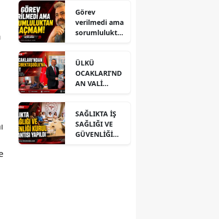
Görev
verilmedi ama
sorumlulukta
m
n kaçmam!
ÜLKÜ
OCAKLARI’ND
AN VALİ
HACIBEKTAŞO
ĞLU’NA
SAĞLIKTA İŞ
ZİYARET
SAĞLIĞI VE
ı
GÜVENLİĞİ
KURUL
e
TOPLANTISI
YAPILDI