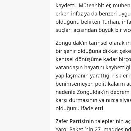
kaydetti. Müteahhitler, mühend
erken infaz ya da benzeri uyg
olduğunu belirten Turhan, infa
suçları açısından büyük bir vic
Zonguldak’ın tarihsel olarak i
bir şehir olduğuna dikkat çek
kentsel dönüşüme kadar birço
vatandaşın hayatını kaybettiğin
yapılaşmanın yarattığı riskler 
benimsemeyen politikaların a
nedenle Zonguldak’ın deprem s
karşı durmasının yalnızca siya
olduğunu ifade etti.
Zafer Partisi’nin taleplerinin
Yargı Paketi’nin 27. maddesind