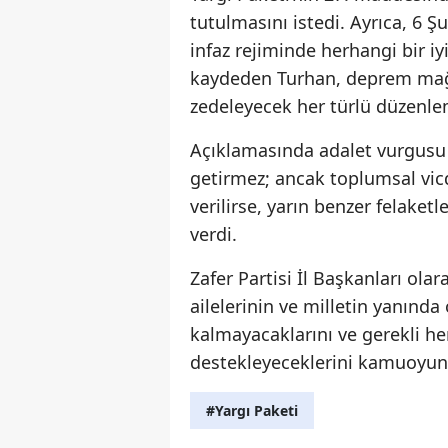
tutulmasını istedi. Ayrıca, 6 
infaz rejiminde herhangi bir i
kaydeden Turhan, deprem mağd
zedeleyecek her türlü düzenle
Açıklamasında adalet vurgusu y
getirmez; ancak toplumsal vic
verilirse, yarın benzer felake
verdi.
Zafer Partisi İl Başkanları ol
ailelerinin ve milletin yanında
kalmayacaklarını ve gerekli her
destekleyeceklerini kamuoyuna 
#Yargı Paketi