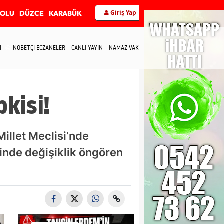
Giriş Yap
BOLU
DÜZCE
KARABÜK
I
NÖBETÇİ ECZANELER
CANLI YAYIN
NAMAZ VAKİTLERİ
İLETİŞİM
kisi!
illet Meclisi’nde
minde değişiklik öngören