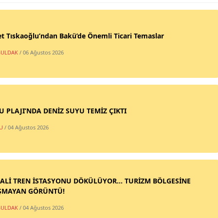
t Tıskaoğlu’ndan Bakü’de Önemli Ticari Temaslar
ULDAK
/ 06 Ağustos 2026
SU PLAJI’NDA DENİZ SUYU TEMİZ ÇIKTI
U
/ 04 Ağustos 2026
ALİ TREN İSTASYONU DÖKÜLÜYOR... TURİZM BÖLGESİNE
ŞMAYAN GÖRÜNTÜ!
ULDAK
/ 04 Ağustos 2026