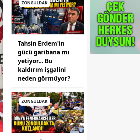
ZONGULDAK
Tahsin Erdem'in
gücü garibana mı
yetiyor... Bu
kaldırım işgalini
neden görmüyor?
ZONGULDAK