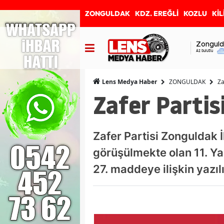
ZONGULDAK
KDZ. EREĞLİ
KOZLU
KİL
Zonguld
Az bulutlu
ZONGULDAK
Za
Lens Medya Haber
Zafer Partis
Zafer Partisi Zonguldak 
görüşülmekte olan 11. Yar
27. maddeye ilişkin yazıl