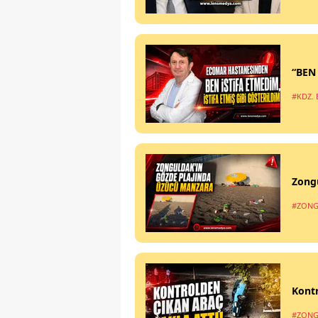
“BEN
#KDZ. 
Zong
#ZONG
Kontr
#ZONG