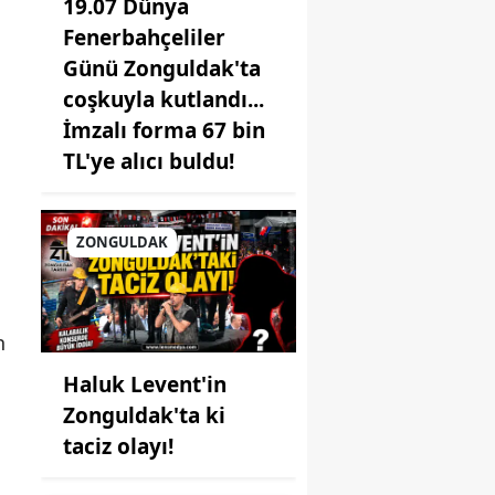
19.07 Dünya
Fenerbahçeliler
Günü Zonguldak'ta
coşkuyla kutlandı...
İmzalı forma 67 bin
TL'ye alıcı buldu!
ZONGULDAK
n
Haluk Levent'in
Zonguldak'ta ki
taciz olayı!