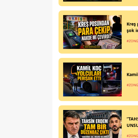
Kreş 
şok i
#ZONG
Kamil
#ZONG
“TAH
UNS
#ZONG