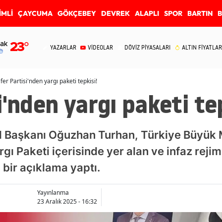
İMLİ
ÇAYCUMA
GÖKÇEBEY
DEVREK
ALAPLI
SPOR
BARTIN
ak
23
°
YAZARLAR
VİDEOLAR
DÖVİZ PİYASALARI
ALTIN FİYATLAR
fer Partisi'nden yargı paketi tepkisi!
i'nden yargı paketi tep
İl Başkanı Oğuzhan Turhan, Türkiye Büyük M
gı Paketi içerisinde yer alan ve infaz reji
ı bir açıklama yaptı.
Yayınlanma
23 Aralık 2025 - 16:32