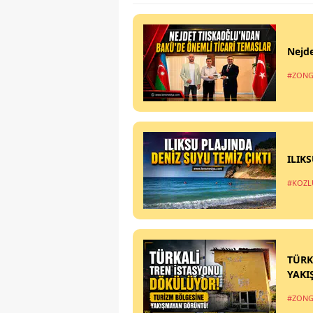
Nejde
#ZONG
ILIK
#KOZL
TÜRK
YAKI
#ZONG