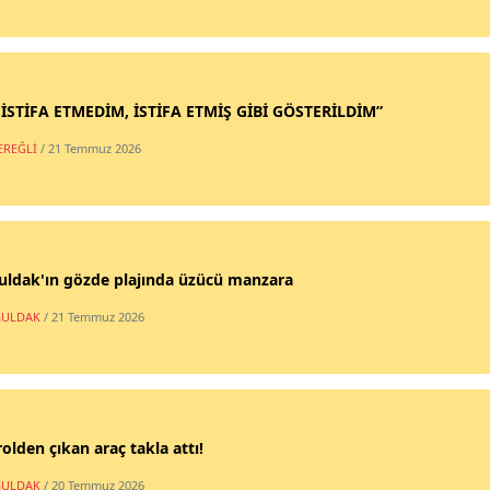
 İSTİFA ETMEDİM, İSTİFA ETMİŞ GİBİ GÖSTERİLDİM”
EREĞLİ
/ 21 Temmuz 2026
uldak'ın gözde plajında üzücü manzara
ULDAK
/ 21 Temmuz 2026
olden çıkan araç takla attı!
ULDAK
/ 20 Temmuz 2026