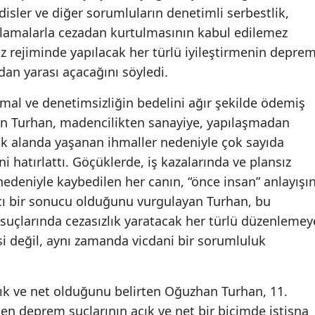
isler ve diğer sorumluların denetimli serbestlik,
ulamalarla cezadan kurtulmasının kabul edilemez
z rejiminde yapılacak her türlü iyileştirmenin depre
dan yarası açacağını söyledi.
hmal ve denetimsizliğin bedelini ağır şekilde ödemiş
en Turhan, madencilikten sanayiye, yapılaşmadan
k alanda yaşanan ihmaller nedeniyle çok sayıda
i hatırlattı. Göçüklerde, iş kazalarında ve plansız
nedeniyle kaybedilen her canın, “önce insan” anlayışın
cı bir sonucu olduğunu vurgulayan Turhan, bu
uçlarında cezasızlık yaratacak her türlü düzenlemey
si değil, aynı zamanda vicdani bir sorumluluk
 açık ve net olduğunu belirten Oğuzhan Turhan, 11.
en deprem suçlarının açık ve net bir biçimde istisna