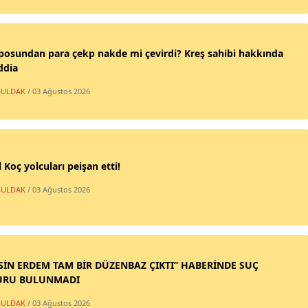
posundan para çekp nakde mi çevirdi? Kreş sahibi hakkında
ddia
ULDAK
/ 03 Ağustos 2026
 Koç yolcuları peişan etti!
ULDAK
/ 03 Ağustos 2026
SİN ERDEM TAM BİR DÜZENBAZ ÇIKTI” HABERİNDE SUÇ
URU BULUNMADI
ULDAK
/ 03 Ağustos 2026