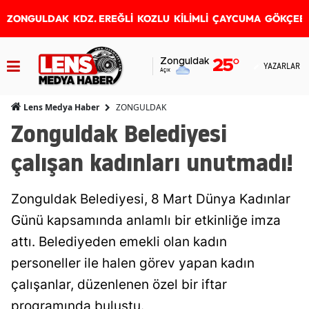
ZONGULDAK
KDZ. EREĞLİ
KOZLU
KİLİMLİ
ÇAYCUMA
GÖKÇEB
Zonguldak
25
°
YAZARLAR
Açık
ZONGULDAK
Lens Medya Haber
Zonguldak Belediyesi
çalışan kadınları unutmadı!
Zonguldak Belediyesi, 8 Mart Dünya Kadınlar
Günü kapsamında anlamlı bir etkinliğe imza
attı. Belediyeden emekli olan kadın
personeller ile halen görev yapan kadın
çalışanlar, düzenlenen özel bir iftar
programında buluştu.