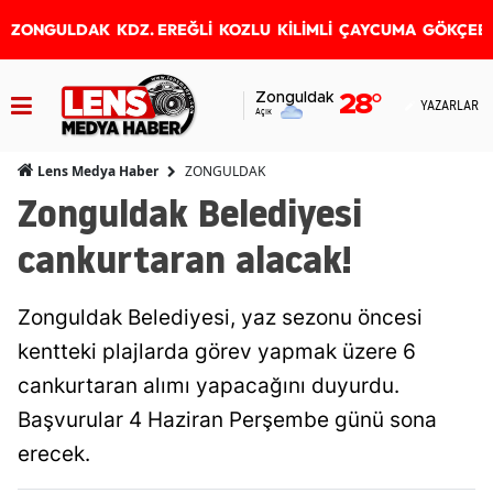
ZONGULDAK
KDZ. EREĞLİ
KOZLU
KİLİMLİ
ÇAYCUMA
GÖKÇEB
Zonguldak
28
°
YAZARLAR
Açık
ZONGULDAK
Lens Medya Haber
Zonguldak Belediyesi
cankurtaran alacak!
Zonguldak Belediyesi, yaz sezonu öncesi
kentteki plajlarda görev yapmak üzere 6
cankurtaran alımı yapacağını duyurdu.
Başvurular 4 Haziran Perşembe günü sona
erecek.