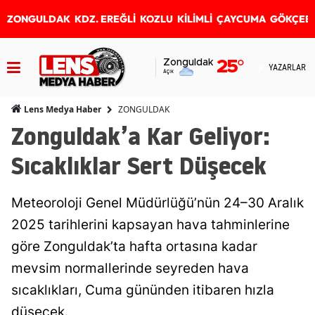
ZONGULDAK
KDZ. EREĞLİ
KOZLU
KİLİMLİ
ÇAYCUMA
GÖKÇEB
Zonguldak
25
°
YAZARLAR
Açık
ZONGULDAK
Lens Medya Haber
Zonguldak’a Kar Geliyor:
Sıcaklıklar Sert Düşecek
Meteoroloji Genel Müdürlüğü’nün 24–30 Aralık
2025 tarihlerini kapsayan hava tahminlerine
göre Zonguldak’ta hafta ortasına kadar
mevsim normallerinde seyreden hava
sıcaklıkları, Cuma gününden itibaren hızla
düşecek.