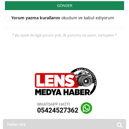
GÖNDER
Yorum yazma kurallarını
okudum ve kabul ediyorum
* Bu içerik ile ilgili yorum yok, ilk yorumu siz yazın, tartışalım *
WHATSAPP HATTI
05424527362