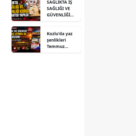
SAĞLIKTA İŞ
ZİYARET
SAĞLIĞI VE
GÜVENLİĞİ
KURUL
TOPLANTISI
Kozlu'da yaz
YAPILDI
şenlikleri
Temmuz
ayında da dolu
dizgin devam
ediyor!