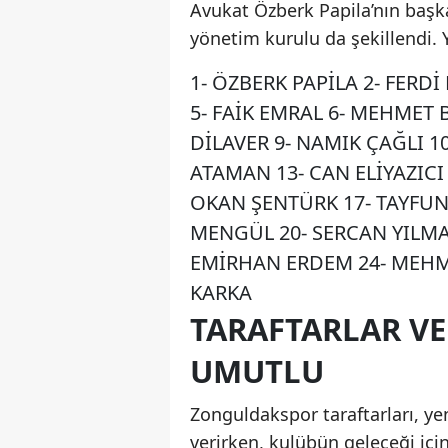
Avukat Özberk Papila’nın başka
yönetim kurulu da şekillendi. 
1- ÖZBERK PAPİLA 2- FERD
5- FAİK EMRAL 6- MEHMET 
DİLAVER 9- NAMIK ÇAĞLI 1
ATAMAN 13- CAN ELİYAZICI
OKAN ŞENTÜRK 17- TAYFUN 
MENGÜL 20- SERCAN YILMA
EMİRHAN ERDEM 24- MEHME
KARKA
TARAFTARLAR V
UMUTLU
Zonguldakspor taraftarları, y
verirken, kulübün geleceği içi