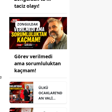
taciz olayı!
ZONGULDAK
Görev verilmedi
ama sorumluluktan
kaçmam!
e
ÜLKÜ
OCAKLARI’ND
AN VALİ
HACIBEKTAŞO
ĞLU’NA