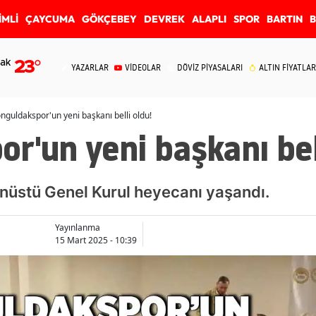
İMLİ
ÇAYCUMA
GÖKÇEBEY
DEVREK
ALAPLI
SPOR
BARTIN
ak
23
°
YAZARLAR
VİDEOLAR
DÖVİZ PİYASALARI
ALTIN FİYATLAR
nguldakspor'un yeni başkanı belli oldu!
r'un yeni başkanı bell
üstü Genel Kurul heyecanı yaşandı.
Yayınlanma
15 Mart 2025 - 10:39