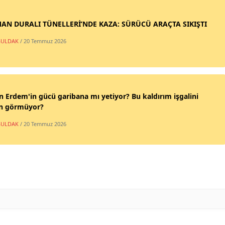
AN DURALI TÜNELLERİ’NDE KAZA: SÜRÜCÜ ARAÇTA SIKIŞTI
ULDAK
/ 20 Temmuz 2026
n Erdem'in gücü garibana mı yetiyor? Bu kaldırım işgalini
n görmüyor?
ULDAK
/ 20 Temmuz 2026