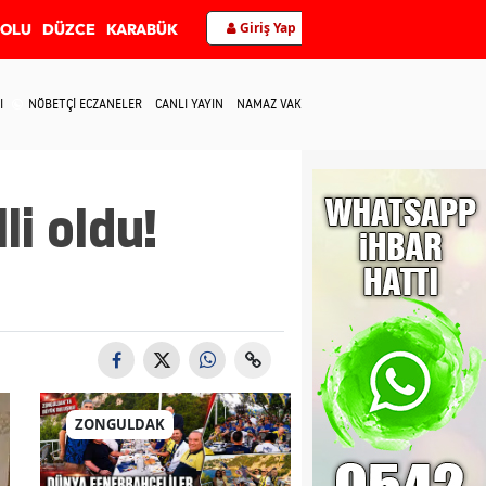
Giriş Yap
BOLU
DÜZCE
KARABÜK
I
NÖBETÇİ ECZANELER
CANLI YAYIN
NAMAZ VAKİTLERİ
İLETİŞİM
i oldu!
ZONGULDAK