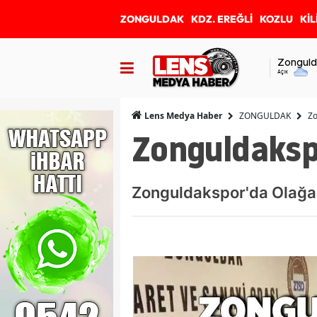
ZONGULDAK
KDZ. EREĞLİ
KOZLU
KİL
Zonguld
Açık
ZONGULDAK
Zo
Lens Medya Haber
Zonguldakspo
Zonguldakspor'da Olağan