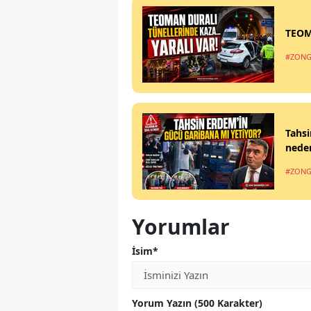
TEOM
#ZONG
Tahsi
nede
#ZONG
Yorumlar
İsim*
Yorum Yazın (500 Karakter)