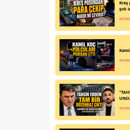
Kreş 
şok i
#ZONG
Kamil
#ZONG
“TAH
UNS
#ZONG