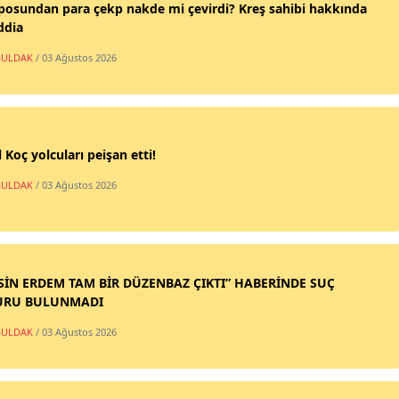
posundan para çekp nakde mi çevirdi? Kreş sahibi hakkında
ddia
ULDAK
/ 03 Ağustos 2026
 Koç yolcuları peişan etti!
ULDAK
/ 03 Ağustos 2026
SİN ERDEM TAM BİR DÜZENBAZ ÇIKTI” HABERİNDE SUÇ
URU BULUNMADI
ULDAK
/ 03 Ağustos 2026