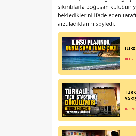
sıkıntılarla boğuşan kulübün 
beklediklerini ifade eden taraft
arzuladıklarını söyledi.
ILIK
#KOZL
TÜRK
YAKI
#ZONG