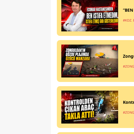
“BEN
#KDZ. 
Zong
#ZONG
Kontr
#ZONG