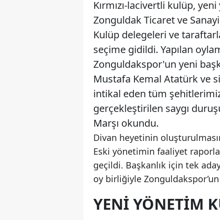
Kırmızı-lacivertli kulüp, ye
Zonguldak Ticaret ve Sanayi 
Kulüp delegeleri ve taraftarl
seçime gidildi. Yapılan oyl
Zonguldakspor'un yeni başka
Mustafa Kemal Atatürk ve si
intikal eden tüm şehitlerimi
gerçekleştirilen saygı duruşu
Marşı okundu.
Divan heyetinin oluşturulmas
Eski yönetimin faaliyet raporl
geçildi. Başkanlık için tek ad
oy birliğiyle Zonguldakspor’un
YENİ YÖNETİM K