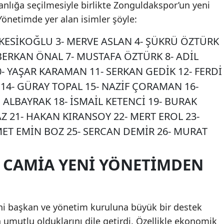
nlığa seçilmesiyle birlikte Zonguldakspor’un yeni
Yönetimde yer alan isimler şöyle:
İ KESİKOĞLU 3- MERVE ASLAN 4- ŞÜKRÜ ÖZTÜRK
BERKAN ÖNAL 7- MUSTAFA ÖZTÜRK 8- ADİL
0- YAŞAR KARAMAN 11- SERKAN GEDİK 12- FERDİ
 14- GÜRAY TOPAL 15- NAZİF ÇORAMAN 16-
ALBAYRAK 18- İSMAİL KETENCİ 19- BURAK
Z 21- HAKAN KIRANSOY 22- MERT EROL 23-
T EMİN BOZ 25- SERCAN DEMİR 26- MURAT
E CAMİA YENİ YÖNETİMDEN
eni başkan ve yönetim kuruluna büyük bir destek
n umutlu olduklarını dile getirdi. Özellikle ekonomik