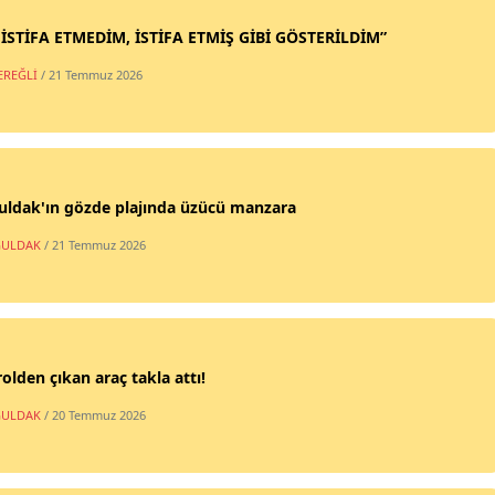
 İSTİFA ETMEDİM, İSTİFA ETMİŞ GİBİ GÖSTERİLDİM”
EREĞLİ
/ 21 Temmuz 2026
uldak'ın gözde plajında üzücü manzara
ULDAK
/ 21 Temmuz 2026
olden çıkan araç takla attı!
ULDAK
/ 20 Temmuz 2026