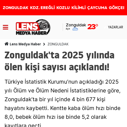
ZONGULDAK
KDZ. EREĞLİ
KOZLU
KİLİMLİ
ÇAYCUMA
GÖKÇEB
Zonguldak
23
°
YAZARLAR
Açık
ZONGULDAK
Lens Medya Haber
Zonguldak'ta 2025 yılında
ölen kişi sayısı açıklandı!
Türkiye İstatistik Kurumu’nun açıkladığı 2025
yılı Ölüm ve Ölüm Nedeni İstatistiklerine göre,
Zonguldak’ta bir yıl içinde 4 bin 677 kişi
hayatını kaybetti. Kentte kaba ölüm hızı binde
8,0, bebek ölüm hızı ise binde 5,2 olarak
kayıtlara geçti.