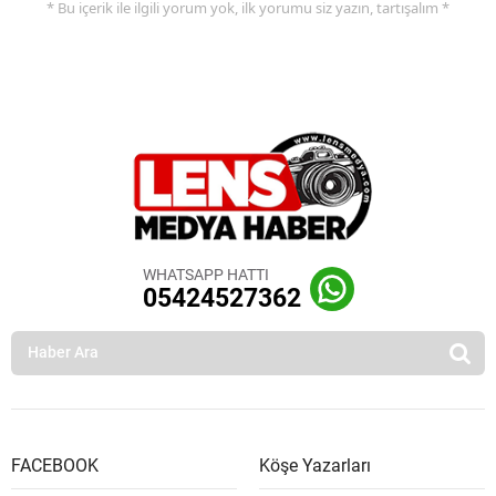
* Bu içerik ile ilgili yorum yok, ilk yorumu siz yazın, tartışalım *
WHATSAPP HATTI
05424527362
FACEBOOK
Köşe Yazarları