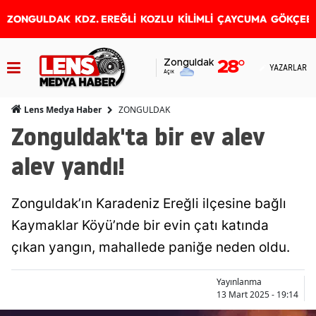
ZONGULDAK
KDZ. EREĞLİ
KOZLU
KİLİMLİ
ÇAYCUMA
GÖKÇEB
Zonguldak
28
°
YAZARLAR
Açık
ZONGULDAK
Lens Medya Haber
Zonguldak'ta bir ev alev
alev yandı!
Zonguldak’ın Karadeniz Ereğli ilçesine bağlı
Kaymaklar Köyü’nde bir evin çatı katında
çıkan yangın, mahallede paniğe neden oldu.
Yayınlanma
13 Mart 2025 - 19:14