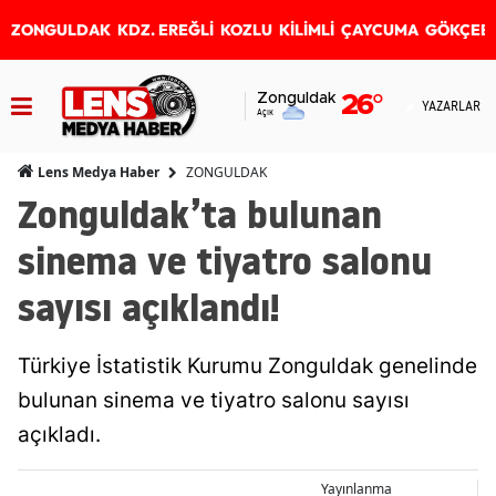
ZONGULDAK
KDZ. EREĞLİ
KOZLU
KİLİMLİ
ÇAYCUMA
GÖKÇEB
Zonguldak
26
°
YAZARLAR
Açık
ZONGULDAK
Lens Medya Haber
Zonguldak’ta bulunan
sinema ve tiyatro salonu
sayısı açıklandı!
Türkiye İstatistik Kurumu Zonguldak genelinde
bulunan sinema ve tiyatro salonu sayısı
açıkladı.
Yayınlanma