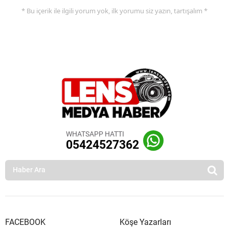
* Bu içerik ile ilgili yorum yok, ilk yorumu siz yazın, tartışalım *
WHATSAPP HATTI
05424527362
FACEBOOK
Köşe Yazarları