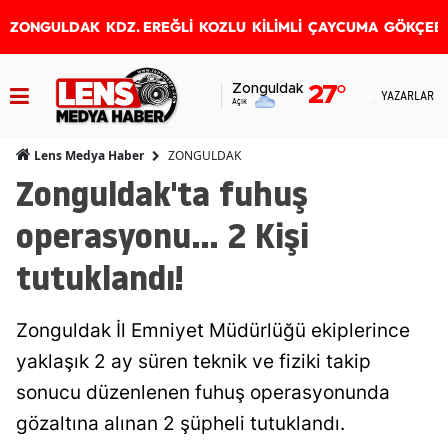
ZONGULDAK
KDZ. EREĞLİ
KOZLU
KİLİMLİ
ÇAYCUMA
GÖKÇEB
Zonguldak
27
°
YAZARLAR
Açık
ZONGULDAK
Lens Medya Haber
Zonguldak'ta fuhuş
operasyonu... 2 Kişi
tutuklandı!
Zonguldak İl Emniyet Müdürlüğü ekiplerince
yaklaşık 2 ay süren teknik ve fiziki takip
sonucu düzenlenen fuhuş operasyonunda
gözaltına alınan 2 şüpheli tutuklandı.