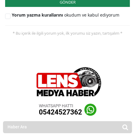
GÖNDER
Yorum yazma kurallarını
okudum ve kabul ediyorum
* Bu içerik ile ilgili yorum yok, ilk yorumu siz yazın, tartışalım *
WHATSAPP HATTI
05424527362