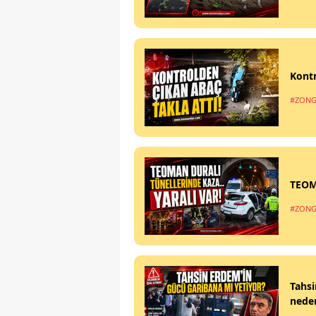
Kontr
#ZONG
TEOM
#ZONG
Tahsi
nede