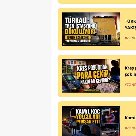
TÜRK
YAKI
#ZONG
Kreş 
şok i
#ZONG
Kamil
#ZONG