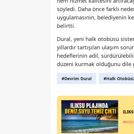
hem hizmet kalitesini artıracağ
söyledi. Daha önce farklı ned
uygulamasının, belediyenin ke
belirtti.
Dural, yeni halk otobüsü siste
yıllardır tartışılan ulaşım sor
hedeflerinin adil, sürdürülebi
düzeni kurmak olduğunu dile g
#Devrim Dural
#Halk Otobüs
ILIK
#KOZL