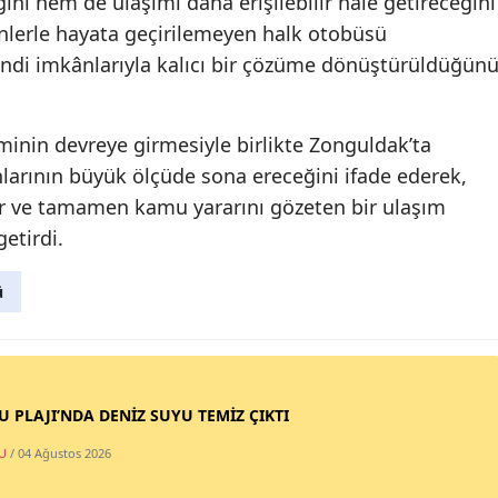
ını hem de ulaşımı daha erişilebilir hale getireceğini
enlerle hayata geçirilemeyen halk otobüsü
ndi imkânlarıyla kalıcı bir çözüme dönüştürüldüğün
minin devreye girmesiyle birlikte Zonguldak’ta
unlarının büyük ölçüde sona ereceğini ifade ederek,
lir ve tamamen kamu yararını gözeten bir ulaşım
etirdi.
ü
SU PLAJI’NDA DENİZ SUYU TEMİZ ÇIKTI
U
/ 04 Ağustos 2026