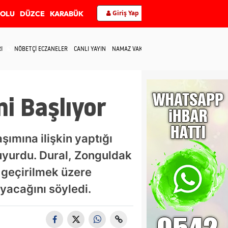
Giriş Yap
BOLU
DÜZCE
KARABÜK
I
NÖBETÇİ ECZANELER
CANLI YAYIN
NAMAZ VAKİTLERİ
İLETİŞİM
i Başlıyor
şımına ilişkin yaptığı
uyurdu. Dural, Zonguldak
 geçirilmek üzere
yacağını söyledi.