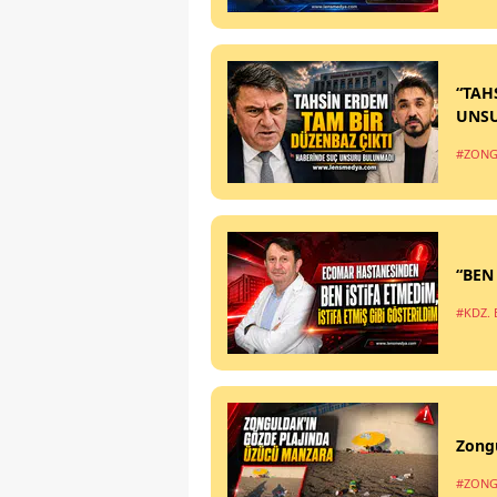
“TAH
UNS
#ZONG
“BEN
#KDZ. 
Zong
#ZONG