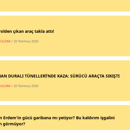
olden çıkan araç takla attı!
ULDAK
/ 20 Temmuz 2026
AN DURALI TÜNELLERİ’NDE KAZA: SÜRÜCÜ ARAÇTA SIKIŞTI
ULDAK
/ 20 Temmuz 2026
n Erdem'in gücü garibana mı yetiyor? Bu kaldırım işgalini
n görmüyor?