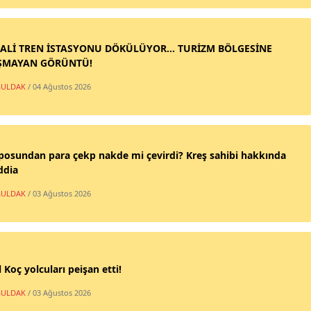
ALİ TREN İSTASYONU DÖKÜLÜYOR... TURİZM BÖLGESİNE
ŞMAYAN GÖRÜNTÜ!
ULDAK
/ 04 Ağustos 2026
posundan para çekp nakde mi çevirdi? Kreş sahibi hakkında
ddia
ULDAK
/ 03 Ağustos 2026
 Koç yolcuları peişan etti!
ULDAK
/ 03 Ağustos 2026