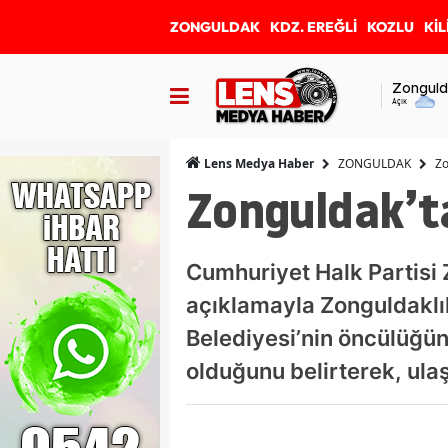
ZONGULDAK
KDZ. EREĞLİ
KOZLU
KİL
Zonguld
Açık
ZONGULDAK
Zo
Lens Medya Haber
Zonguldak’t
Cumhuriyet Halk Partisi Z
açıklamayla Zonguldaklıl
Belediyesi’nin öncülüğün
olduğunu belirterek, ula