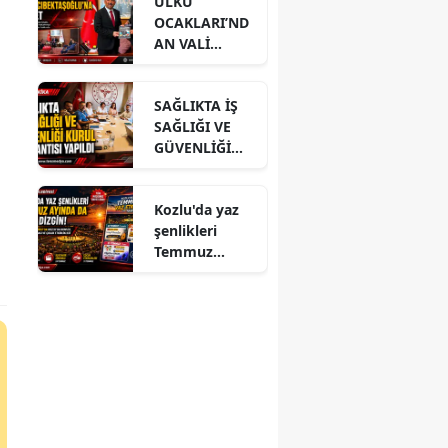
ÜLKÜ
OCAKLARI’ND
AN VALİ
ü
HACIBEKTAŞO
ĞLU’NA
SAĞLIKTA İŞ
ZİYARET
SAĞLIĞI VE
GÜVENLİĞİ
KURUL
TOPLANTISI
Kozlu'da yaz
YAPILDI
şenlikleri
Temmuz
ayında da dolu
dizgin devam
ediyor!