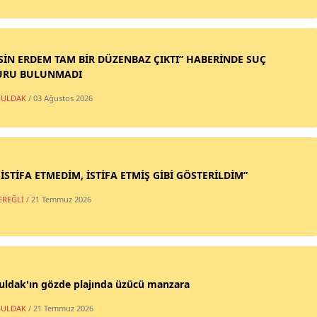
SİN ERDEM TAM BİR DÜZENBAZ ÇIKTI” HABERİNDE SUÇ
URU BULUNMADI
ULDAK
/ 03 Ağustos 2026
 İSTİFA ETMEDİM, İSTİFA ETMİŞ GİBİ GÖSTERİLDİM”
EREĞLİ
/ 21 Temmuz 2026
uldak'ın gözde plajında üzücü manzara
ULDAK
/ 21 Temmuz 2026