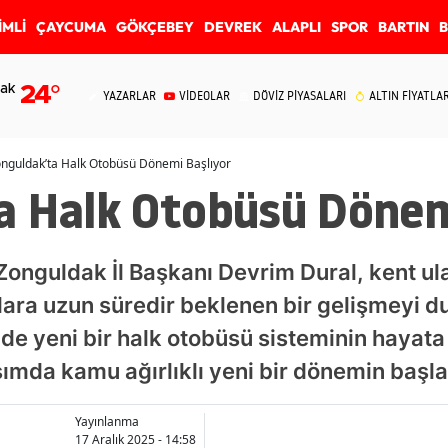
İMLİ
ÇAYCUMA
GÖKÇEBEY
DEVREK
ALAPLI
SPOR
BARTIN
ak
24
°
YAZARLAR
VİDEOLAR
DÖVİZ PİYASALARI
ALTIN FİYATLAR
nguldak’ta Halk Otobüsü Dönemi Başlıyor
a Halk Otobüsü Dönem
onguldak İl Başkanı Devrim Dural, kent ula
ara uzun süredir beklenen bir gelişmeyi d
de yeni bir halk otobüsü sisteminin hayata
şımda kamu ağırlıklı yeni bir dönemin başla
Yayınlanma
17 Aralık 2025 - 14:58