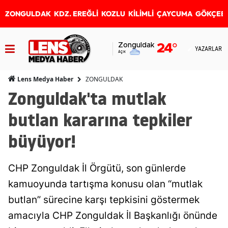
ZONGULDAK
KDZ. EREĞLİ
KOZLU
KİLİMLİ
ÇAYCUMA
GÖKÇEB
Zonguldak
24
°
YAZARLAR
Açık
ZONGULDAK
Lens Medya Haber
Zonguldak'ta mutlak
butlan kararına tepkiler
büyüyor!
CHP Zonguldak İl Örgütü, son günlerde
kamuoyunda tartışma konusu olan “mutlak
butlan” sürecine karşı tepkisini göstermek
amacıyla CHP Zonguldak İl Başkanlığı önünde