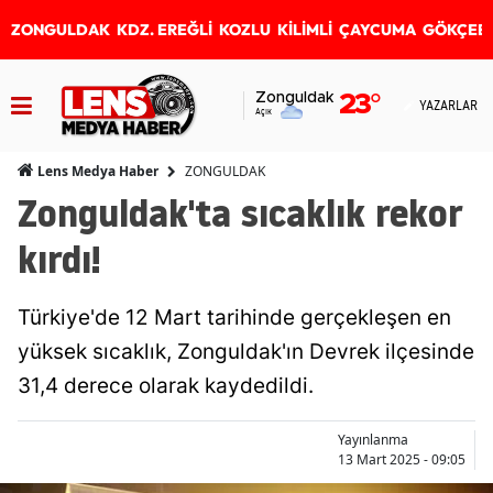
ZONGULDAK
KDZ. EREĞLİ
KOZLU
KİLİMLİ
ÇAYCUMA
GÖKÇEB
Zonguldak
23
°
YAZARLAR
Açık
ZONGULDAK
Lens Medya Haber
Zonguldak'ta sıcaklık rekor
kırdı!
Türkiye'de 12 Mart tarihinde gerçekleşen en
yüksek sıcaklık, Zonguldak'ın Devrek ilçesinde
31,4 derece olarak kaydedildi.
Yayınlanma
13 Mart 2025 - 09:05