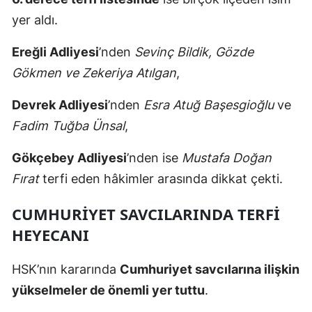
yer aldı.
Ereğli Adliyesi
’nden
Sevinç Bildik, Gözde
Gökmen ve Zekeriya Atılgan
,
Devrek Adliyesi
’nden
Esra Atuğ Başesgioğlu
ve
Fadim Tuğba Ünsal
,
Gökçebey Adliyesi
’nden ise
Mustafa Doğan
Fırat
terfi eden hâkimler arasında dikkat çekti.
CUMHURIYET SAVCILARINDA TERFI
HEYECANI
HSK’nın kararında
Cumhuriyet savcılarına ilişkin
yükselmeler de önemli yer tuttu
.