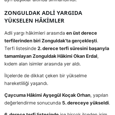
ZONGULDAK ADLI YARGIDA
YÜKSELEN HÂKIMLER
Adli yargı hâkimleri arasında
en üst derece
terfilerinden biri Zonguldak’ta gerçekleşti
.
Terfi listesinde
2. derece terfi süresini başarıyla
tamamlayan Zonguldak Hâkimi Okan Erdal
,
kıdem alan isimler arasında yer aldı.
İlçelerde de dikkat çeken bir yükselme
hareketliliği yaşandı.
Çaycuma Hâkimi Ayşegül Koçak Orhan
, yapılan
değerlendirme sonucunda
5. dereceye yükseldi
.
6. derece terfi listesinde
ise birçok ilçeden isim