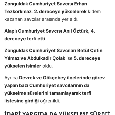
Zonguldak Cumhuriyet Savcısı Erhan
Tezkorkmaz
,
2. dereceye yükselerek
kıdem
kazanan savcılar arasında yer aldı.
Alaplı Cumhuriyet Savcısı Anıl Öztürk
,
4.
dereceye terfi etti
.
Zonguldak Cumhuriyet Savcıları Betül Çetin
Yılmaz ve Abdulkadir Çolak
ise
5. dereceye
yükselen isimler
oldu.
Ayrıca
Devrek ve Gökçebey ilçelerinde görev
yapan bazı Cumhuriyet savcılarının da
yükselme sürelerini tamamlayarak terfi
listesine girdiği
öğrenildi.
İDARI YARGIDA DA YÜKSELME SÜRECI