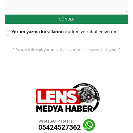
GÖNDER
Yorum yazma kurallarını
okudum ve kabul ediyorum
* Bu içerik ile ilgili yorum yok, ilk yorumu siz yazın, tartışalım *
WHATSAPP HATTI
05424527362