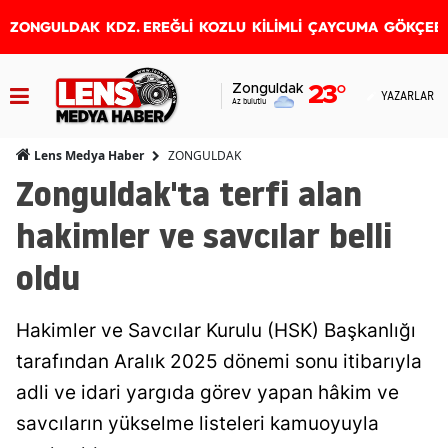
ZONGULDAK
KDZ. EREĞLİ
KOZLU
KİLİMLİ
ÇAYCUMA
GÖKÇEB
Zonguldak
23
°
YAZARLAR
Az bulutlu
ZONGULDAK
Lens Medya Haber
Zonguldak'ta terfi alan
hakimler ve savcılar belli
oldu
Hakimler ve Savcılar Kurulu (HSK) Başkanlığı
tarafından Aralık 2025 dönemi sonu itibarıyla
adli ve idari yargıda görev yapan hâkim ve
savcıların yükselme listeleri kamuoyuyla