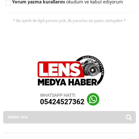
Yorum yazma kurallarını
okudum ve kabul ediyorum
* Bu içerik ile ilgili yorum yok, ilk yorumu siz yazın, tartışalım *
WHATSAPP HATTI
05424527362