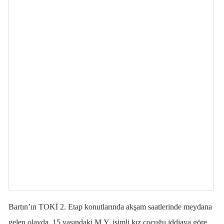
Bartın’ın TOKİ 2. Etap konutlarında akşam saatlerinde meydana
gelen olayda, 15 yaşındaki M.Y. isimli kız çocuğu iddiaya göre