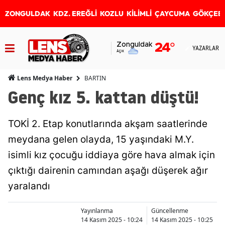
ZONGULDAK
KDZ. EREĞLİ
KOZLU
KİLİMLİ
ÇAYCUMA
GÖKÇEB
Zonguldak
24
°
YAZARLAR
Açık
BARTIN
Lens Medya Haber
Genç kız 5. kattan düştü!
TOKİ 2. Etap konutlarında akşam saatlerinde
meydana gelen olayda, 15 yaşındaki M.Y.
isimli kız çocuğu iddiaya göre hava almak için
çıktığı dairenin camından aşağı düşerek ağır
yaralandı
Yayınlanma
Güncellenme
14 Kasım 2025 - 10:24
14 Kasım 2025 - 10:25