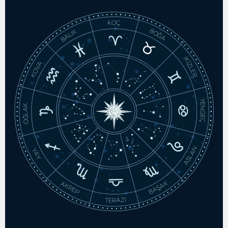
KOÇ
BOĞA
BALIK
İKİZLER
KOVA
YENGEÇ
OĞLAK
ASLAN
YAY
BAŞAK
AKREP
TERAZİ