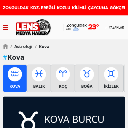
ZONGULDAK
KDZ. EREĞLİ
KOZLU
KİLİMLİ
ÇAYCUMA
GÖKÇEB
Zonguldak
23
°
YAZARLAR
Açık
/
Astroloji
/
Kova
#
Kova
KOVA
BALIK
KOÇ
BOĞA
İKİZLER
KOVA BURCU