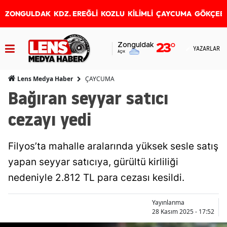
ZONGULDAK
KDZ. EREĞLİ
KOZLU
KİLİMLİ
ÇAYCUMA
GÖKÇEB
Zonguldak
23
°
YAZARLAR
Açık
ÇAYCUMA
Lens Medya Haber
Bağıran seyyar satıcı
cezayı yedi
Filyos’ta mahalle aralarında yüksek sesle satış
yapan seyyar satıcıya, gürültü kirliliği
nedeniyle 2.812 TL para cezası kesildi.
Yayınlanma
28 Kasım 2025 - 17:52