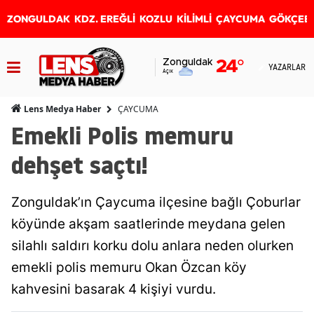
ZONGULDAK
KDZ. EREĞLİ
KOZLU
KİLİMLİ
ÇAYCUMA
GÖKÇEB
Zonguldak
24
°
YAZARLAR
Açık
ÇAYCUMA
Lens Medya Haber
Emekli Polis memuru
dehşet saçtı!
Zonguldak’ın Çaycuma ilçesine bağlı Çoburlar
köyünde akşam saatlerinde meydana gelen
silahlı saldırı korku dolu anlara neden olurken
emekli polis memuru Okan Özcan köy
kahvesini basarak 4 kişiyi vurdu.