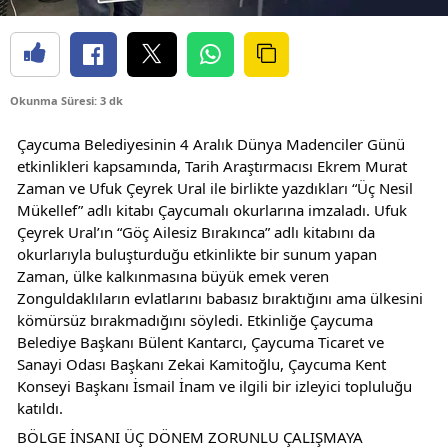
Okunma Süresi: 3 dk
Çaycuma Belediyesinin 4 Aralık Dünya Madenciler Günü 
etkinlikleri kapsamında, Tarih Araştırmacısı Ekrem Murat 
Zaman ve Ufuk Çeyrek Ural ile birlikte yazdıkları “Üç Nesil 
Mükellef” adlı kitabı Çaycumalı okurlarına imzaladı. Ufuk 
Çeyrek Ural’ın “Göç Ailesiz Bırakınca” adlı kitabını da 
okurlarıyla buluşturduğu etkinlikte bir sunum yapan 
Zaman, ülke kalkınmasına büyük emek veren 
Zonguldaklıların evlatlarını babasız bıraktığını ama ülkesini 
kömürsüz bırakmadığını söyledi. Etkinliğe Çaycuma 
Belediye Başkanı Bülent Kantarcı, Çaycuma Ticaret ve 
Sanayi Odası Başkanı Zekai Kamitoğlu, Çaycuma Kent 
Konseyi Başkanı İsmail İnam ve ilgili bir izleyici topluluğu 
katıldı.
BÖLGE İNSANI ÜÇ DÖNEM ZORUNLU ÇALIŞMAYA 