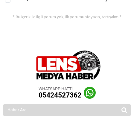
* Bu içerik ile ilgili yorum yok, ilk yorumu siz yazın, tartışalım *
WHATSAPP HATTI
05424527362