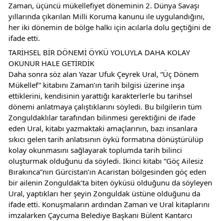
Zaman, üçüncü mükellefiyet döneminin 2. Dünya Savaşı 
yıllarında çıkarılan Milli Koruma kanunu ile uygulandığını, 
her iki dönemin de bölge halkı için acılarla dolu geçtiğini de 
ifade etti.
TARİHSEL BİR DÖNEMİ ÖYKÜ YOLUYLA DAHA KOLAY 
OKUNUR HALE GETİRDİK
Daha sonra söz alan Yazar Ufuk Çeyrek Ural, “Üç Dönem 
Mükellef” kitabını Zaman’ın tarih bilgisi üzerine inşa 
ettiklerini, kendisinin yarattığı karakterlerle bu tarihsel 
dönemi anlatmaya çalıştıklarını söyledi. Bu bilgilerin tüm 
Zonguldaklılar tarafından bilinmesi gerektiğini de ifade 
eden Ural, kitabı yazmaktaki amaçlarının, bazı insanlara 
sıkıcı gelen tarih anlatısının öykü formatına dönüştürülüp 
kolay okunmasını sağlayarak toplumda tarih bilinci 
oluşturmak olduğunu da söyledi. İkinci kitabı “Göç Ailesiz 
Bırakınca”nın Gürcistan’ın Acaristan bölgesinden göç eden 
bir ailenin Zonguldak’ta biten öyküsü olduğunu da söyleyen 
Ural, yaptıkları her şeyin Zonguldak üstüne olduğunu da 
ifade etti. Konuşmaların ardından Zaman ve Ural kitaplarını 
imzalarken Çaycuma Belediye Başkanı Bülent Kantarcı 