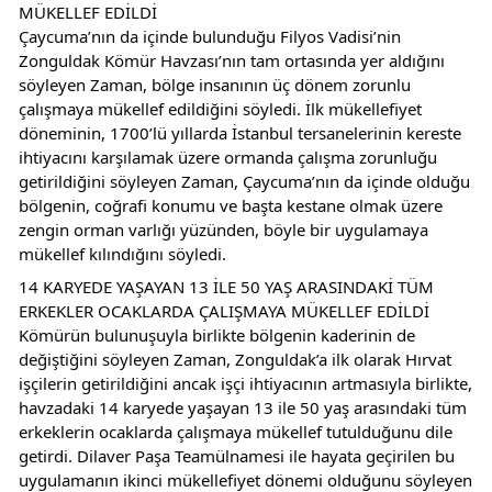
MÜKELLEF EDİLDİ
Çaycuma’nın da içinde bulunduğu Filyos Vadisi’nin 
Zonguldak Kömür Havzası’nın tam ortasında yer aldığını 
söyleyen Zaman, bölge insanının üç dönem zorunlu 
çalışmaya mükellef edildiğini söyledi. İlk mükellefiyet 
döneminin, 1700’lü yıllarda İstanbul tersanelerinin kereste 
ihtiyacını karşılamak üzere ormanda çalışma zorunluğu 
getirildiğini söyleyen Zaman, Çaycuma’nın da içinde olduğu 
bölgenin, coğrafi konumu ve başta kestane olmak üzere 
zengin orman varlığı yüzünden, böyle bir uygulamaya 
mükellef kılındığını söyledi.
14 KARYEDE YAŞAYAN 13 İLE 50 YAŞ ARASINDAKİ TÜM 
ERKEKLER OCAKLARDA ÇALIŞMAYA MÜKELLEF EDİLDİ
Kömürün bulunuşuyla birlikte bölgenin kaderinin de 
değiştiğini söyleyen Zaman, Zonguldak’a ilk olarak Hırvat 
işçilerin getirildiğini ancak işçi ihtiyacının artmasıyla birlikte, 
havzadaki 14 karyede yaşayan 13 ile 50 yaş arasındaki tüm 
erkeklerin ocaklarda çalışmaya mükellef tutulduğunu dile 
getirdi. Dilaver Paşa Teamülnamesi ile hayata geçirilen bu 
uygulamanın ikinci mükellefiyet dönemi olduğunu söyleyen 