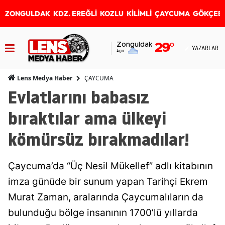
ZONGULDAK
KDZ. EREĞLİ
KOZLU
KİLİMLİ
ÇAYCUMA
GÖKÇEB
Zonguldak
29
°
YAZARLAR
Açık
ÇAYCUMA
Lens Medya Haber
Evlatlarını babasız
bıraktılar ama ülkeyi
kömürsüz bırakmadılar!
Çaycuma’da “Üç Nesil Mükellef” adlı kitabının
imza günüde bir sunum yapan Tarihçi Ekrem
Murat Zaman, aralarında Çaycumalıların da
bulunduğu bölge insanının 1700’lü yıllarda