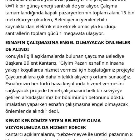
kW'lık bir güneş enerji santrali de yer alıyor. Çalışma 
tamamlandığında kapalı pazaryerlerinin toplam alanı 13 bin 
metrekareye çıkarken, Belediyenin yenilenebilir 
kaynaklardan elektrik elde etmek amacıyla kurduğu 
santrallerin toplam gücü 1 megavata ulaşıyor.
ESNAFIN ÇALIŞMASINA ENGEL OLMAYACAK ÖNLEMLER 
DE ALINDI
Konuyla ilgili açıklamalarda bulunan Çaycuma Belediye 
Başkanı Bülent Kantarcı, “Giyim Pazarı esnafının insana 
yakışır koşullarda hizmet vermesi için başlattığımız projeyle 
Çaycumalılara çok daha nitelikli alışveriş ortamı sunacağız. 
Esnafımızın her türlü hava koşulunda hizmet vermesini 
sağlayacak projede temel çalışmasını belli bir seviyeye 
getiren arkadaşlarımız bir bölümünün betonunu döktü. 
İmalatları yaparken esnafın çalışmasına engel olmayacak 
önlemler de alındı.” dedi.
KENDİ KENDİMİZE YETEN BELEDİYE OLMA 
VİZYONUMUZA DA HİZMET EDECEK
Kantarcı açıklamalarını, “Sebze-meyve ile üretici pazarının 8 