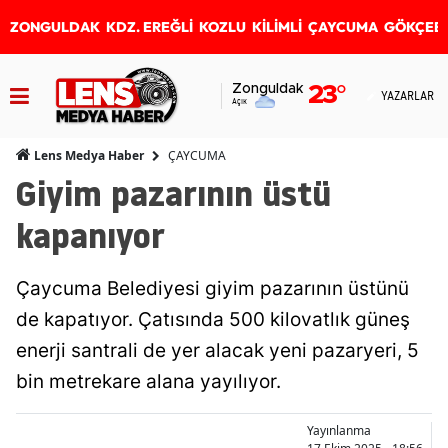
ZONGULDAK
KDZ. EREĞLİ
KOZLU
KİLİMLİ
ÇAYCUMA
GÖKÇEB
Zonguldak
23
°
YAZARLAR
Açık
ÇAYCUMA
Lens Medya Haber
Giyim pazarının üstü
kapanıyor
Çaycuma Belediyesi giyim pazarının üstünü
de kapatıyor. Çatısında 500 kilovatlık güneş
enerji santrali de yer alacak yeni pazaryeri, 5
bin metrekare alana yayılıyor.
Yayınlanma