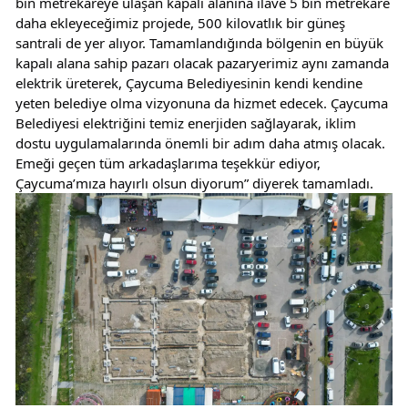
bin metrekareye ulaşan kapalı alanına ilave 5 bin metrekare 
daha ekleyeceğimiz projede, 500 kilovatlık bir güneş 
santrali de yer alıyor. Tamamlandığında bölgenin en büyük 
kapalı alana sahip pazarı olacak pazaryerimiz aynı zamanda 
elektrik üreterek, Çaycuma Belediyesinin kendi kendine 
yeten belediye olma vizyonuna da hizmet edecek. Çaycuma 
Belediyesi elektriğini temiz enerjiden sağlayarak, iklim 
dostu uygulamalarında önemli bir adım daha atmış olacak. 
Emeği geçen tüm arkadaşlarıma teşekkür ediyor, 
Çaycuma’mıza hayırlı olsun diyorum” diyerek tamamladı.