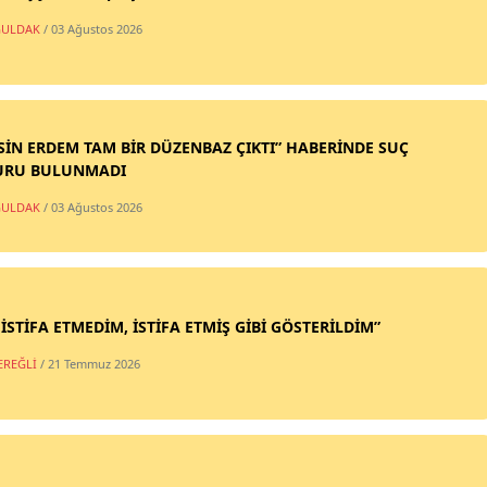
ULDAK
/ 03 Ağustos 2026
SİN ERDEM TAM BİR DÜZENBAZ ÇIKTI” HABERİNDE SUÇ
URU BULUNMADI
ULDAK
/ 03 Ağustos 2026
 İSTİFA ETMEDİM, İSTİFA ETMİŞ GİBİ GÖSTERİLDİM”
EREĞLİ
/ 21 Temmuz 2026