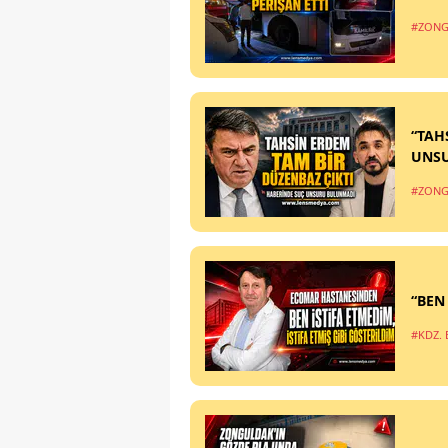
#ZONG
“TAH
UNS
#ZONG
“BEN
#KDZ. 