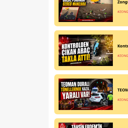
Zong
#ZONG
Kontr
#ZONG
TEOM
#ZONG