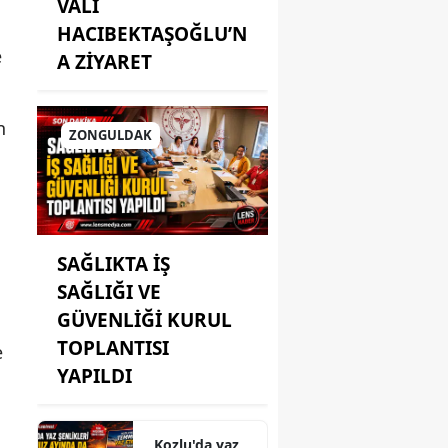
VALİ
HACIBEKTAŞOĞLU’N
e
A ZİYARET
n
ZONGULDAK
SAĞLIKTA İŞ
SAĞLIĞI VE
GÜVENLİĞİ KURUL
TOPLANTISI
e
YAPILDI
Kozlu'da yaz