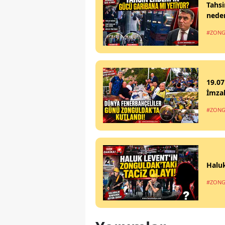
Tahsi
nede
#ZONG
19.07
İmzal
#ZONG
Haluk
#ZONG