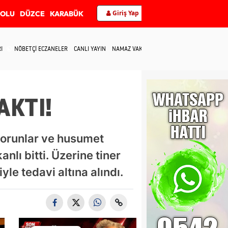
Giriş Yap
BOLU
DÜZCE
KARABÜK
I
NÖBETÇİ ECZANELER
CANLI YAYIN
NAMAZ VAKİTLERİ
İLETİŞİM
AKTI!
sorunlar ve husumet
lı bitti. Üzerine tiner
le tedavi altına alındı.