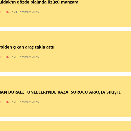
uldak'ın gözde plajında üzücü manzara
ULDAK
/ 21 Temmuz 2026
olden çıkan araç takla attı!
ULDAK
/ 20 Temmuz 2026
AN DURALI TÜNELLERİ’NDE KAZA: SÜRÜCÜ ARAÇTA SIKIŞTI
ULDAK
/ 20 Temmuz 2026