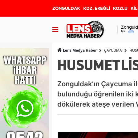
ZONGULDAK
KDZ. EREĞLİ
KOZLU
KİL
Zonguld
Açık
ÇAYCUMA
HUSU
Lens Medya Haber
HUSUMETLİS
Zonguldak’ın Çaycuma ilç
bulunduğu öğrenilen iki k
dökülerek ateşe verilen V