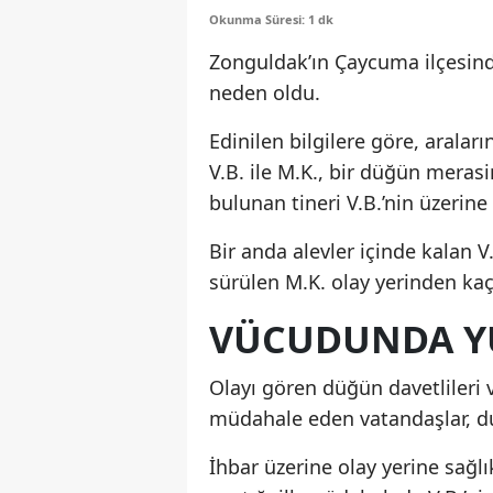
Okunma Süresi: 1 dk
Zonguldak’ın Çaycuma ilçesin
neden oldu.
Edinilen bilgilere göre, arala
V.B. ile M.K., bir düğün meras
bulunan tineri V.B.’nin üzerin
Bir anda alevler içinde kalan V.
sürülen M.K. olay yerinden kaç
VÜCUDUNDA YÜ
Olayı gören düğün davetlileri 
müdahale eden vatandaşlar, du
İhbar üzerine olay yerine sağlık