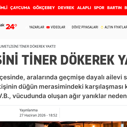
İMLİ
ÇAYCUMA
GÖKÇEBEY
DEVREK
ALAPLI
SPOR
BARTIN
ak
24
°
YAZARLAR
VİDEOLAR
DÖVİZ PİYASALARI
ALTIN FİYATLAR
METLİSİNİ TİNER DÖKEREK YAKTI!
İNİ TİNER DÖKEREK Y
esinde, aralarında geçmişe dayalı ailevi 
işinin düğün merasimindeki karşılaşması kan
.B., vücudunda oluşan ağır yanıklar nedeniy
Yayınlanma
27 Haziran 2026 - 18:52