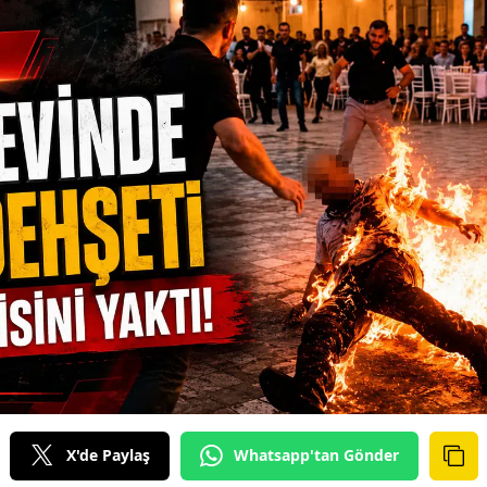
X'de Paylaş
Whatsapp'tan Gönder