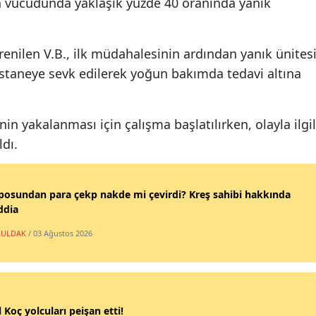
in vücudunda yaklaşık yüzde 40 oranında yanık
enilen V.B., ilk müdahalesinin ardından yanık ünites
staneye sevk edilerek yoğun bakımda tedavi altına
n yakalanması için çalışma başlatılırken, olayla ilgil
ldı.
posundan para çekp nakde mi çevirdi? Kreş sahibi hakkında
ddia
ULDAK
/ 03 Ağustos 2026
 Koç yolcuları peişan etti!