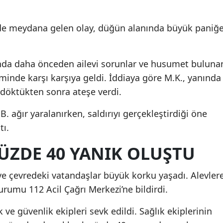
de meydana gelen olay, düğün alanında büyük paniğ
rında daha önceden ailevi sorunlar ve husumet buluna
iminde karşı karşıya geldi. İddiaya göre M.K., yanında
e döktükten sonra ateşe verdi.
B. ağır yaralanırken, saldırıyı gerçekleştirdiği öne
tı.
ZDE 40 YANIK OLUŞTU
ve çevredeki vatandaşlar büyük korku yaşadı. Alevler
rumu 112 Acil Çağrı Merkezi’ne bildirdi.
 ve güvenlik ekipleri sevk edildi. Sağlık ekiplerinin