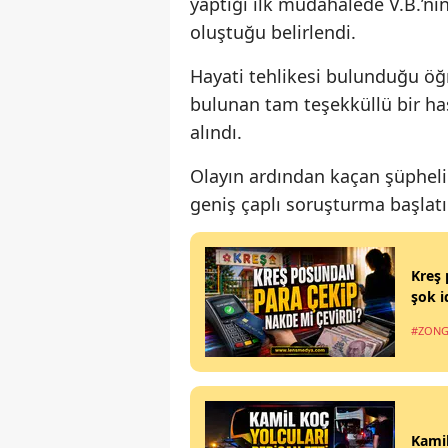
yaptığı ilk müdahalede V.B.’n
oluştuğu belirlendi.
Hayati tehlikesi bulunduğu öğr
bulunan tam teşekküllü bir ha
alındı.
Olayın ardından kaçan şüphelini
geniş çaplı soruşturma başlatı
Kreş 
şok i
#ZONG
Kamil