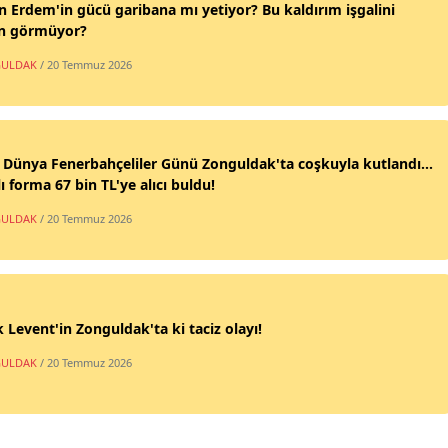
n Erdem'in gücü garibana mı yetiyor? Bu kaldırım işgalini
n görmüyor?
ULDAK
/ 20 Temmuz 2026
 Dünya Fenerbahçeliler Günü Zonguldak'ta coşkuyla kutlandı...
ı forma 67 bin TL'ye alıcı buldu!
ULDAK
/ 20 Temmuz 2026
 Levent'in Zonguldak'ta ki taciz olayı!
ULDAK
/ 20 Temmuz 2026