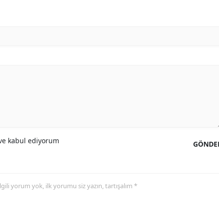
e kabul ediyorum
GÖNDE
 ilgili yorum yok, ilk yorumu siz yazın, tartışalım *