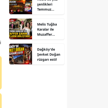
şenlikleri
Temmuz
ayında da dolu
i
dizgin devam
Melis Tuğba
ediyor!
Karalar ile
Muzaffer
Şahin
i
Hayatlarını
Dağköy'de
Birleştirdi!
Şevket Doğan
rüzgarı esti!