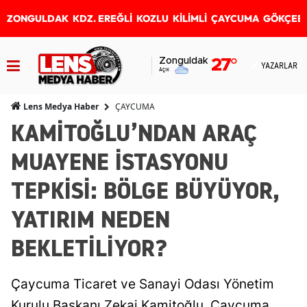
ZONGULDAK
KDZ. EREĞLİ
KOZLU
KİLİMLİ
ÇAYCUMA
GÖKÇEB
Zonguldak
27
°
YAZARLAR
Açık
ÇAYCUMA
Lens Medya Haber
KAMİTOĞLU’NDAN ARAÇ
MUAYENE İSTASYONU
TEPKİSİ: BÖLGE BÜYÜYOR,
YATIRIM NEDEN
BEKLETİLİYOR?
Çaycuma Ticaret ve Sanayi Odası Yönetim
Kurulu Başkanı Zekai Kamitoğlu, Çaycuma