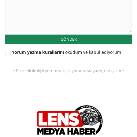
GÖNDER
Yorum yazma kurallarını
okudum ve kabul ediyorum
* Bu içerik ile ilgili yorum yok, ilk yorumu siz yazın, tartışalım *