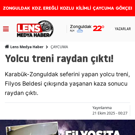
ZONGULDAK
KDZ. EREĞLİ
KOZLU
KİLİMLİ
ÇAYCUMA
GÖKÇEB
Zonguldak
22
°
YAZARLAR
Açık
ÇAYCUMA
Lens Medya Haber
Yolcu treni raydan çıktı!
Karabük-Zonguldak seferini yapan yolcu treni,
Filyos Beldesi çıkışında yaşanan kaza sonucu
raydan çıktı.
Yayınlanma
21 Ekim 2025 - 00:27