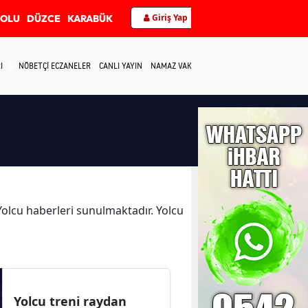
Giriş Yap
BOLU
DÜZCE
KARABÜK
I
NÖBETÇİ ECZANELER
CANLI YAYIN
NAMAZ VAKİTLERİ
İLETİŞİM
 Yolcu haberleri sunulmaktadır. Yolcu
Yolcu treni raydan