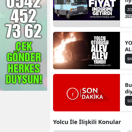
fi
Z
202
YO
AL
B
Bu
di
SO
Yolcu İle İlişkili Konular