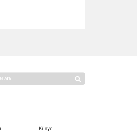
ı
Künye