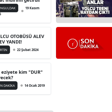
yat indirimi getirdi!
ONGULDAK
19 Kasım
5
LCU OTOBÜSÜ ALEV
EV YANDI!
ARTIN
22 Şubat 2024
 eziyete kim "DUR"
yecek?
N DAKİKA
14 Ocak 2019