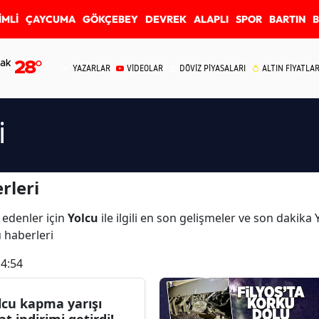
İMLİ
ÇAYCUMA
GÖKÇEBEY
DEVREK
ALAPLI
SPOR
BARTIN
ak
28
°
YAZARLAR
VİDEOLAR
DÖVİZ PİYASALARI
ALTIN FİYATLAR
i
rleri
 edenler için
Yolcu
ile ilgili en son gelişmeler ve son dakika
u haberleri
14:54
lcu kapma yarışı