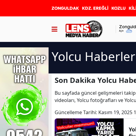
ZONGULDAK
KDZ. EREĞLİ
KOZLU
KİL
Zonguld
Açık
Yolcu Haberler
Son Dakika Yolcu Habe
Bu sayfada güncel gelişmeleri takip
videoları, Yolcu fotoğrafları ve Yolc
Güncelleme Tarihi:
Kasım 19, 2025 
Yo