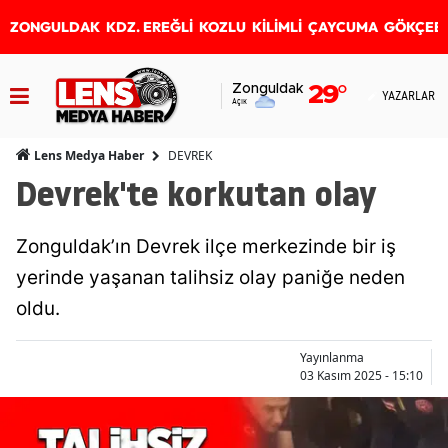
ZONGULDAK
KDZ. EREĞLİ
KOZLU
KİLİMLİ
ÇAYCUMA
GÖKÇEB
Zonguldak
29
°
YAZARLAR
Açık
DEVREK
Lens Medya Haber
Devrek'te korkutan olay
Zonguldak’ın Devrek ilçe merkezinde bir iş
yerinde yaşanan talihsiz olay paniğe neden
oldu.
Yayınlanma
03 Kasım 2025 - 15:10