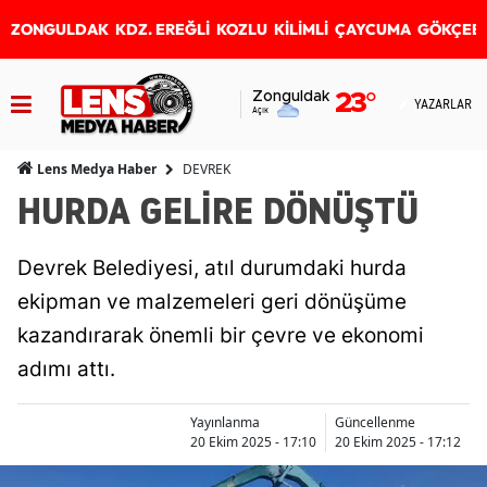
ZONGULDAK
KDZ. EREĞLİ
KOZLU
KİLİMLİ
ÇAYCUMA
GÖKÇEB
Zonguldak
23
°
YAZARLAR
Açık
DEVREK
Lens Medya Haber
HURDA GELİRE DÖNÜŞTÜ
Devrek Belediyesi, atıl durumdaki hurda
ekipman ve malzemeleri geri dönüşüme
kazandırarak önemli bir çevre ve ekonomi
adımı attı.
Yayınlanma
Güncellenme
20 Ekim 2025 - 17:10
20 Ekim 2025 - 17:12