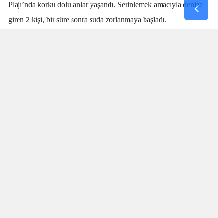
Plajı’nda korku dolu anlar yaşandı. Serinlemek amacıyla denize
giren 2 kişi, bir süre sonra suda zorlanmaya başladı.
Denizdeki kişilerin boğulma tehlikesi geçirdiğini fark eden
cankurtaran
Talha Aydın
, zaman kaybetmeden harekete geçti.
Aydın’ın hızlı ve yerinde müdahalesi sayesinde boğulma tehlikesi
geçiren 2 kişi sudan çıkarıldı.
SANİYELERLE YARIŞTI
Olay sırasında plajda bulunan vatandaşlar da büyük panik yaşadı.
İki kişinin suda çırpındığını fark eden Aydın’ın saniyeler
içerisinde müdahale etmesi, olası bir faciayı engelledi. Özellikle
boğulma vakalarında ilk dakikaların hayati önem taşıdığı
bilinirken, Talha Aydın’ın dikkati ve hızlı müdahalesi iki kişinin
hayatının kurtarılmasında önemli rol oynadı.