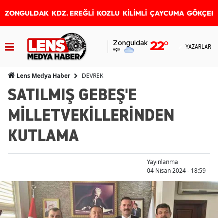
ZONGULDAK
KDZ. EREĞLİ
KOZLU
KİLİMLİ
ÇAYCUMA
GÖKÇEB
Zonguldak
22
°
YAZARLAR
Açık
DEVREK
Lens Medya Haber
SATILMIŞ GEBEŞ'E
MİLLETVEKİLLERİNDEN
KUTLAMA
Yayınlanma
04 Nisan 2024 - 18:59