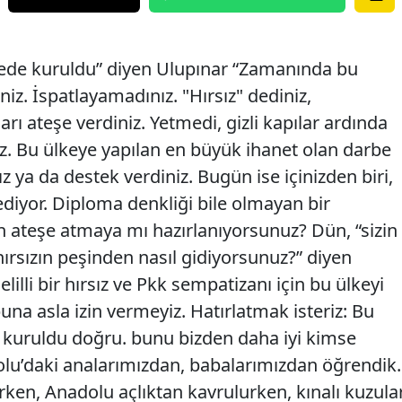
hede kuruldu” diyen Ulupınar “Zamanında bu
z. İspatlayamadınız. "Hırsız" dediniz,
arı ateşe verdiniz. Yetmedi, gizli kapılar ardında
niz. Bu ülkeye yapılan en büyük ihanet olan darbe
ız ya da destek verdiniz. Bugün ise içinizden biri,
 ediyor. Diploma denkliği bile olmayan bir
en ateşe atmaya mı hazırlanıyorsunuz? Dün, “sizin
hırsızın peşinden nasıl gidiyorsunuz?” diyen
lilli bir hırsız ve Pkk sempatizanı için bu ülkeyi
na asla izin vermeyiz. Hatırlatmak isteriz: Bu
 kuruldu doğru. bunu bizden daha iyi kimse
olu’daki analarımızdan, babalarımızdan öğrendik.
rken, Anadolu açlıktan kavrulurken, kınalı kuzula