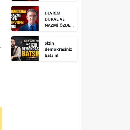
PAYLAŞIMI
DİKKAT ÇEKTİ
DEVRİM
DURAL VE
NAZMİ ÖZDEN
GÖREVDEN
ALINDI
Sizin
”
demokrasiniz
batsın!