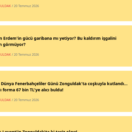
ULDAK
/ 20 Temmuz 2026
n Erdem'in gücü garibana mı yetiyor? Bu kaldırım işgalini
n görmüyor?
ULDAK
/ 20 Temmuz 2026
 Dünya Fenerbahçeliler Günü Zonguldak'ta coşkuyla kutlandı...
ı forma 67 bin TL'ye alıcı buldu!
ULDAK
/ 20 Temmuz 2026
 Levent'in Zonguldak'ta ki taciz olayı!