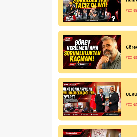
#ZONG
Göre
#ZONG
ÜLKÜ
#ZONG