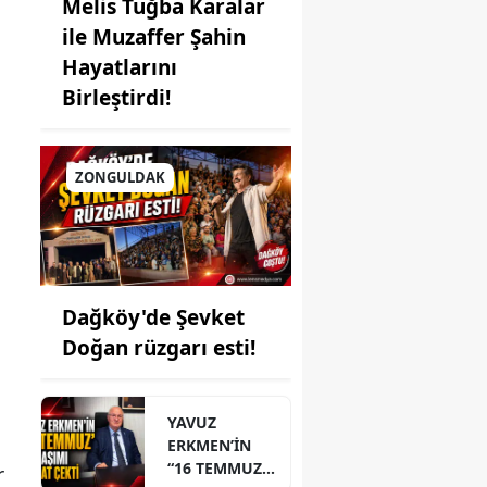
Melis Tuğba Karalar
ile Muzaffer Şahin
Hayatlarını
Birleştirdi!
ZONGULDAK
Dağköy'de Şevket
Doğan rüzgarı esti!
YAVUZ
ERKMEN’İN
“16 TEMMUZ”
r