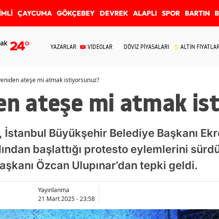
İMLİ
ÇAYCUMA
GÖKÇEBEY
DEVREK
ALAPLI
SPOR
BARTIN
ak
24
°
YAZARLAR
VİDEOLAR
DÖVİZ PİYASALARI
ALTIN FİYATLAR
yeniden ateşe mi atmak istiyorsunuz?
den ateşe mi atmak is
, İstanbul Büyükşehir Belediye Başkanı E
dından başlattığı protesto eylemlerini sür
Başkanı Özcan Ulupınar’dan tepki geldi.
Yayınlanma
21 Mart 2025 - 23:58