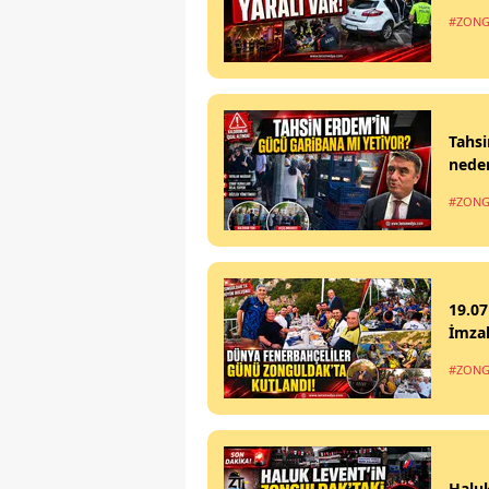
#ZONG
Tahsi
nede
#ZONG
19.07
İmzal
#ZONG
Haluk