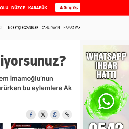
Giriş Yap
BOLU
DÜZCE
KARABÜK
I
NÖBETÇİ ECZANELER
CANLI YAYIN
NAMAZ VAKİTLERİ
İLETİŞİM
tiyorsunuz?
krem İmamoğlu’nun
dürürken bu eylemlere Ak