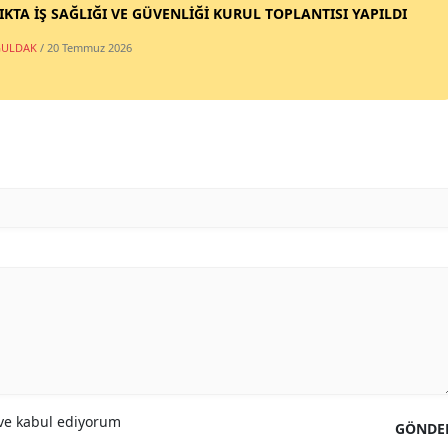
IKTA İŞ SAĞLIĞI VE GÜVENLİĞİ KURUL TOPLANTISI YAPILDI
ULDAK
/ 20 Temmuz 2026
e kabul ediyorum
GÖNDE