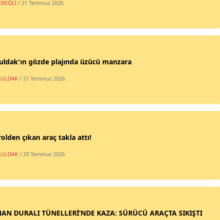
EREĞLİ
/ 21 Temmuz 2026
uldak'ın gözde plajında üzücü manzara
ULDAK
/ 21 Temmuz 2026
olden çıkan araç takla attı!
ULDAK
/ 20 Temmuz 2026
AN DURALI TÜNELLERİ’NDE KAZA: SÜRÜCÜ ARAÇTA SIKIŞTI