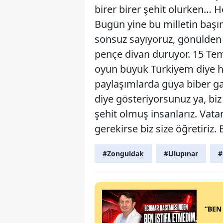
birer birer şehit olurken… 
Bugün yine bu milletin başı
sonsuz sayıyoruz, gönülden
pençe divan duruyor. 15 Tem
oyun büyük Türkiyem diye ha
paylaşımlarda güya biber ga
diye gösteriyorsunuz ya, biz
şehit olmuş insanlarız. Vat
gerekirse biz size öğretiriz. 
#Zonguldak
#Ulupınar
#
“BEN