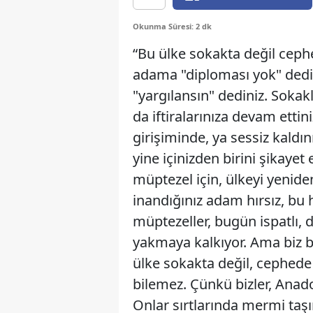
Okunma Süresi: 2 dk
“Bu ülke sokakta değil cep
adama "diploması yok" dedini
"yargılansın" dediniz. Sokakl
da iftiralarınıza devam etti
girişiminde, ya sessiz kaldın
yine içinizden birini şikayet
müptezel için, ülkeyi yenid
inandığınız adam hırsız, bu 
müptezeller, bugün ispatlı, de
yakmaya kalkıyor. Ama biz bu
ülke sokakta değil, cephede
bilemez. Çünkü bizler, Anad
Onlar sırtlarında mermi taşı