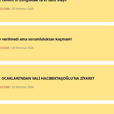
ULDAK
/ 20 Temmuz 2026
v verilmedi ama sorumluluktan kaçmam!
ULDAK
/ 20 Temmuz 2026
 OCAKLARI’NDAN VALİ HACIBEKTAŞOĞLU’NA ZİYARET
ULDAK
/ 20 Temmuz 2026