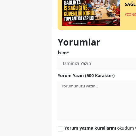
SAĞL
#ZONG
Yorumlar
İsim*
Yorum Yazın (500 Karakter)
Yorum yazma kurallarını
okudum v