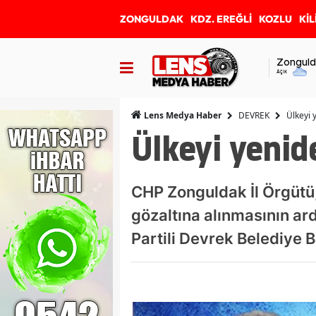
ZONGULDAK
KDZ. EREĞLİ
KOZLU
KİL
Zonguld
Açık
DEVREK
Ülkeyi 
Lens Medya Haber
Ülkeyi yeni
CHP Zonguldak İl Örgütü
gözaltına alınmasının ar
Partili Devrek Belediye 