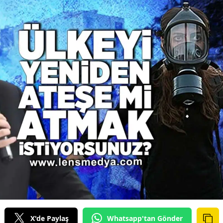
X'de Paylaş
Whatsapp'tan Gönder