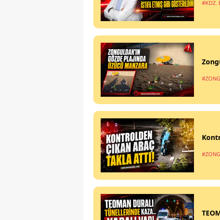
#KDZ. 
Zong
#ZONG
Kontr
#ZONG
TEOM