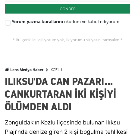
GÖNDER
Yorum yazma kurallarını
okudum ve kabul ediyorum
* Bu içerik ile ilgili yorum yok, ilk yorumu siz yazın, tartışalım *
KOZLU
Lens Medya Haber
ILIKSU'DA CAN PAZARI...
CANKURTARAN İKİ KİŞİYİ
ÖLÜMDEN ALDI
Zonguldak’ın Kozlu ilçesinde bulunan Ilıksu
Plajı’nda denize giren 2 kişi boğulma tehlikesi