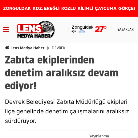
ZONGULDAK
KDZ. EREĞLİ
KOZLU
KİLİMLİ
ÇAYCUMA
GÖKÇEB
Zonguldak
27
°
YAZARLAR
Açık
DEVREK
Lens Medya Haber
Zabıta ekiplerinden
denetim aralıksız devam
ediyor!
Devrek Belediyesi Zabıta Müdürlüğü ekipleri
ilçe genelinde denetim çalışmalarını aralıksız
sürdürüyor.
Yayınlanma