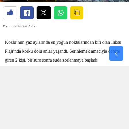
Okunma Süresi: 1 dk
Kozlu’nun yaz aylarında en yoğun noktalarından biri olan Ilıksu
Plajı’nda korku dolu anlar yaşandı. Serinlemek amacıyla denize
giren 2 kişi, bir süre sonra suda zorlanmaya başladı.
Denizdeki kişilerin boğulma tehlikesi geçirdiğini fark eden
cankurtaran
Talha Aydın
, zaman kaybetmeden harekete geçti.
Aydın’ın hızlı ve yerinde müdahalesi sayesinde boğulma tehlikesi
geçiren 2 kişi sudan çıkarıldı.
SANİYELERLE YARIŞTI
Olay sırasında plajda bulunan vatandaşlar da büyük panik yaşadı.