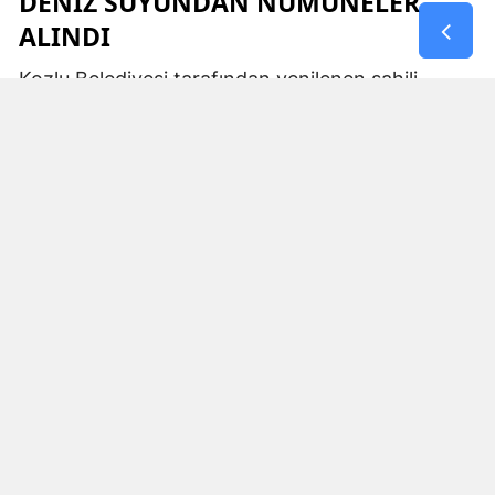
DENİZ SUYUNDAN NUMUNELER
ALINDI
Kozlu Belediyesi tarafından yenilenen sahili,
kumsalı ve sosyal tesisleriyle yaz sezonunda
vatandaşların yoğun ilgi gösterdiği Ilıksu Plajı’nda
deniz suyu kalitesine yönelik kontroller
gerçekleştirildi.
Vatandaşların sağlıklı ve güvenli bir ortamda
denize girebilmesi amacıyla plajın farklı
noktalarından deniz suyu numuneleri alındı.
Alınan örnekler, Sağlık Bakanlığı Halk Sağlığı
Genel Müdürlüğü koordinasyonunda, Zonguldak
İl Sağlık Müdürlüğü Halk Sağlığı Hizmetleri
Başkanlığı tarafından incelenmek üzere
laboratuvara gönderildi.