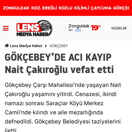
ZONGULDAK
KDZ. EREĞLİ
KOZLU
KİLİMLİ
ÇAYCUMA
GÖKÇEB
Zonguldak
19
°
YAZARLAR
Açık
GÖKÇEBEY
Lens Medya Haber
GÖKÇEBEY’DE ACI KAYIP
Nait Çakıroğlu vefat etti
Gökçebey Çarşı Mahallesi'nde yaşayan Nait
Çakıroğlu yaşamını yitirdi. Cenazesi, ikindi
namazı sonrası Saraçlar Köyü Merkez
Camii’nde kılındı ve aile mezarlığında
defnedildi. Gökçebey Belediyesi taziyelerini
iletti.