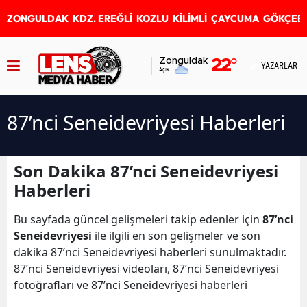
ZONGULDAK
KDZ. EREĞLİ
KOZLU
KİLİMLİ
ÇAYCUMA
GÖKÇEB
Zonguldak
22
°
YAZARLAR
Açık
87’nci Seneidevriyesi Haberleri
Son Dakika 87’nci Seneidevriyesi
Haberleri
Bu sayfada güncel gelişmeleri takip edenler için
87’nci
Seneidevriyesi
ile ilgili en son gelişmeler ve son
dakika 87’nci Seneidevriyesi haberleri sunulmaktadır.
87’nci Seneidevriyesi videoları, 87’nci Seneidevriyesi
fotoğrafları ve 87’nci Seneidevriyesi haberleri