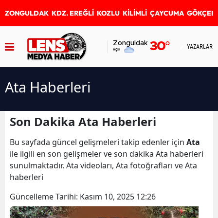
ZONGULDAK
KDZ. EREĞLİ
KOZLU
KİLİMLİ
ÇAYCUMA
GÖKÇEB
Zonguldak
30
°
YAZARLAR
Açık
Ata Haberleri
Son Dakika Ata Haberleri
Bu sayfada güncel gelişmeleri takip edenler için
Ata
ile ilgili en son gelişmeler ve son dakika Ata haberleri
sunulmaktadır. Ata videoları, Ata fotoğrafları ve Ata
haberleri
Güncelleme Tarihi:
Kasım 10, 2025 12:26