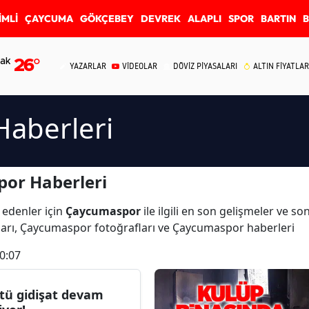
İMLİ
ÇAYCUMA
GÖKÇEBEY
DEVREK
ALAPLI
SPOR
BARTIN
ak
26
°
YAZARLAR
VİDEOLAR
DÖVİZ PİYASALARI
ALTIN FİYATLAR
aberleri
or Haberleri
 edenler için
Çaycumaspor
ile ilgili en son gelişmeler ve 
arı, Çaycumaspor fotoğrafları ve Çaycumaspor haberleri
0:07
tü gidişat devam