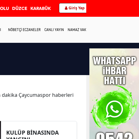
Giriş Yap
BOLU
DÜZCE
KARABÜK
I
NÖBETÇİ ECZANELER
CANLI YAYIN
NAMAZ VAKİTLERİ
İLETİŞİM
son dakika Çaycumaspor haberleri
KULÜP BİNASINDA