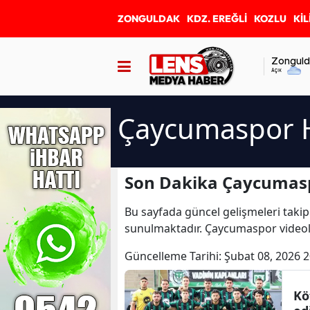
ZONGULDAK
KDZ. EREĞLİ
KOZLU
KİL
Zonguld
Açık
Çaycumaspor H
Son Dakika Çaycumasp
Bu sayfada güncel gelişmeleri takip
sunulmaktadır. Çaycumaspor videol
Güncelleme Tarihi:
Şubat 08, 2026 2
Kö