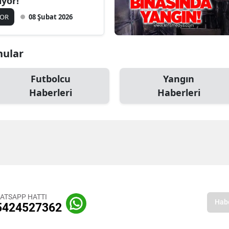
iyor!
POR
08 Şubat 2026
nular
Futbolcu
Yangın
Haberleri
Haberleri
ATSAPP HATTI
5424527362