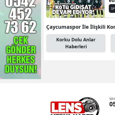
ed
S
Çaycumaspor İle İlişkili Ko
Korku Dolu Anlar
Haberleri
WH
0