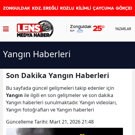
ZONGULDAK
KDZ. EREĞLİ
KOZLU
KİLİMLİ
ÇAYCUMA
GÖKÇEB
Zonguldak
25
°
YAZARLAR
Açık
Yangın Haberleri
Son Dakika Yangın Haberleri
Bu sayfada güncel gelişmeleri takip edenler için
Yangın
ile ilgili en son gelişmeler ve son dakika
Yangın haberleri sunulmaktadır. Yangın videoları,
Yangın fotoğrafları ve Yangın haberleri
Güncelleme Tarihi:
Mart 21, 2026 21:48