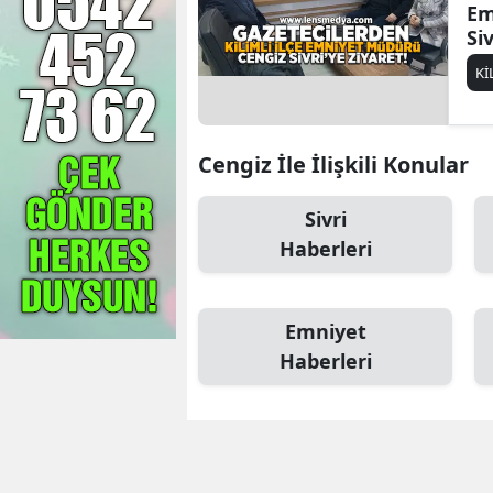
Em
Si
zi
Kİ
Cengiz İle İlişkili Konular
Sivri
Haberleri
Emniyet
Haberleri