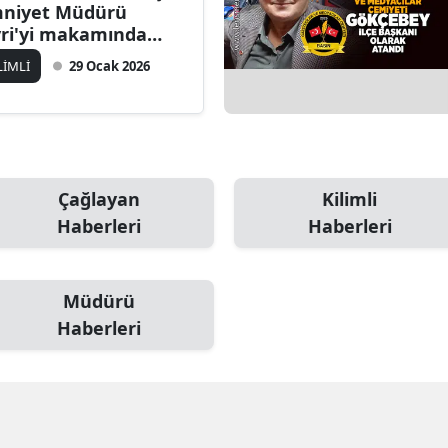
niyet Müdürü
vri'yi makamında
yaret etti!
LİMLİ
29 Ocak 2026
Çağlayan
Kilimli
Haberleri
Haberleri
Müdürü
Haberleri