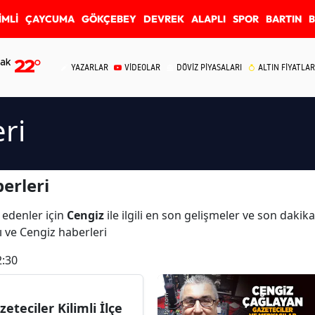
İMLİ
ÇAYCUMA
GÖKÇEBEY
DEVREK
ALAPLI
SPOR
BARTIN
ak
22
°
YAZARLAR
VİDEOLAR
DÖVİZ PİYASALARI
ALTIN FİYATLAR
ri
erleri
 edenler için
Cengiz
ile ilgili en son gelişmeler ve son daki
ı ve Cengiz haberleri
2:30
zeteciler Kilimli İlçe