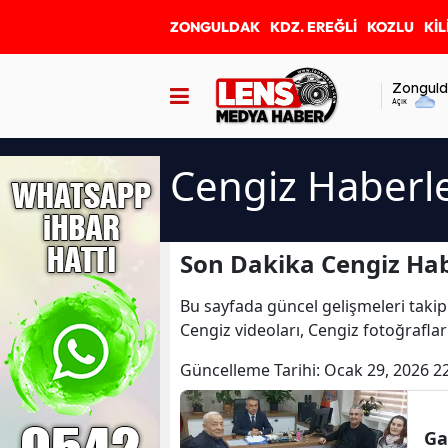
ZONGULDAK
KDZ. EREĞLİ
KOZLU
KİL
Zonguld
Açık
Cengiz Haberle
Son Dakika Cengiz Hab
Bu sayfada güncel gelişmeleri takip
Cengiz videoları, Cengiz fotoğraflar
Güncelleme Tarihi:
Ocak 29, 2026 2
Ga