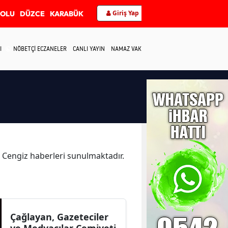
Giriş Yap
BOLU
DÜZCE
KARABÜK
I
NÖBETÇİ ECZANELER
CANLI YAYIN
NAMAZ VAKİTLERİ
İLETİŞİM
ka Cengiz haberleri sunulmaktadır.
Çağlayan, Gazeteciler