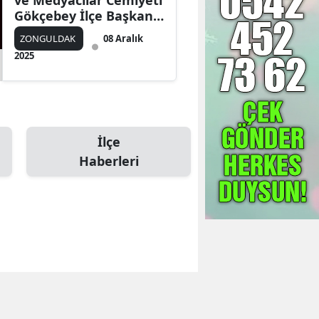
ve Medyacılar Cemiyeti
Gökçebey İlçe Başkanı
olarak atandı!
ZONGULDAK
08 Aralık
2025
İlçe
Haberleri