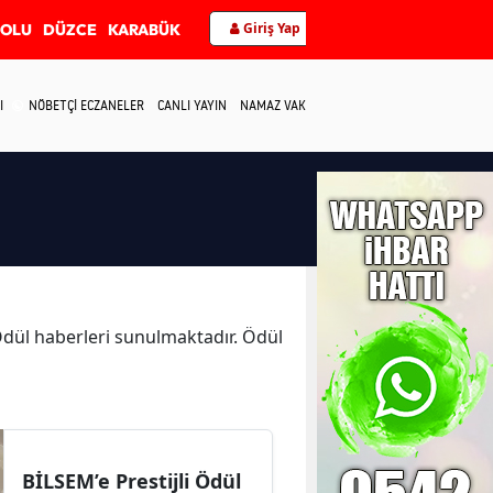
Giriş Yap
BOLU
DÜZCE
KARABÜK
I
NÖBETÇİ ECZANELER
CANLI YAYIN
NAMAZ VAKİTLERİ
İLETİŞİM
 Ödül haberleri sunulmaktadır. Ödül
BİLSEM’e Prestijli Ödül