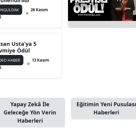
üllendirildi
ONGULDAK
26 Kasım
5
san Usta’ya 5
vmiye Ödül
DEO HABER
13 Kasım
5
Yapay Zekâ İle
Eğitimin Yeni Pusulası
Geleceğe Yön Verin
Haberleri
Haberleri