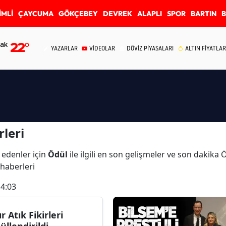
İMLİ
ÇAYCUMA
GÖKÇEBEY
DEVREK
ALAPLI
SPOR
BARTIN
ak
22
°
YAZARLAR
VİDEOLAR
DÖVİZ PİYASALARI
ALTIN FİYATLAR
leri
 edenler için
Ödül
ile ilgili en son gelişmeler ve son dakika
 haberleri
14:03
ır Atık Fikirleri