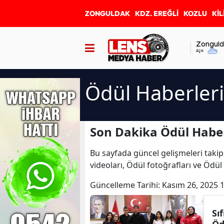
ZONGULDAK
KDZ. EREĞLİ
KOZLU
KİL
Zonguld
Açık
Ödül Haberleri
Son Dakika Ödül Haber
Bu sayfada güncel gelişmeleri takip
videoları, Ödül fotoğrafları ve Ödül
Güncelleme Tarihi:
Kasım 26, 2025 
Sıf