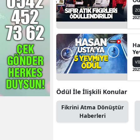
Öd
Z
202
Ha
Ye
Vİ
202
Ödül İle İlişkili Konular
Fikrini Atma Dönüştür
Haberleri