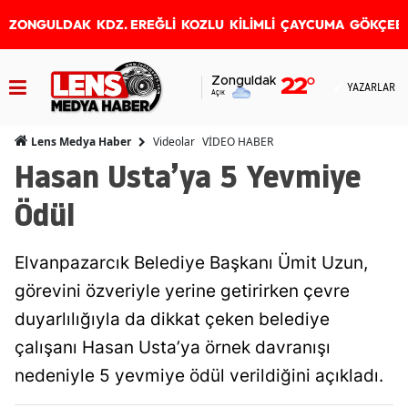
ZONGULDAK
KDZ. EREĞLİ
KOZLU
KİLİMLİ
ÇAYCUMA
GÖKÇEB
Zonguldak
22
°
YAZARLAR
Açık
Videolar
VİDEO HABER
Lens Medya Haber
Hasan Usta’ya 5 Yevmiye
Ödül
Elvanpazarcık Belediye Başkanı Ümit Uzun,
görevini özveriyle yerine getirirken çevre
duyarlılığıyla da dikkat çeken belediye
çalışanı Hasan Usta’ya örnek davranışı
nedeniyle 5 yevmiye ödül verildiğini açıkladı.