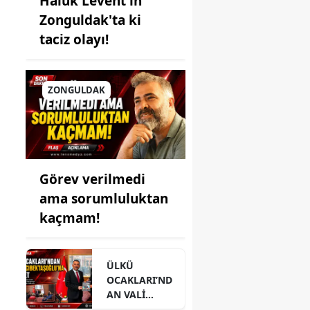
Haluk Levent'in
Zonguldak'ta ki
taciz olayı!
ZONGULDAK
Görev verilmedi
ama sorumluluktan
kaçmam!
ÜLKÜ
OCAKLARI’ND
AN VALİ
HACIBEKTAŞO