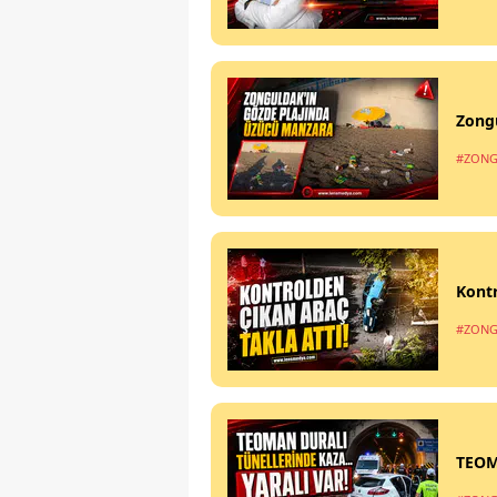
Zong
#ZONG
Kontr
#ZONG
TEOM