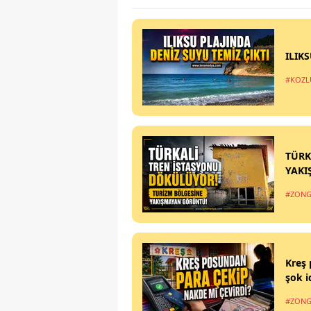
ILIK
#KOZL
TÜRK
YAKI
#ZONG
Kreş 
şok i
#ZONG