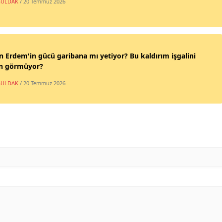
ULDAK
/ 20 Temmuz 2026
n Erdem'in gücü garibana mı yetiyor? Bu kaldırım işgalini
n görmüyor?
ULDAK
/ 20 Temmuz 2026