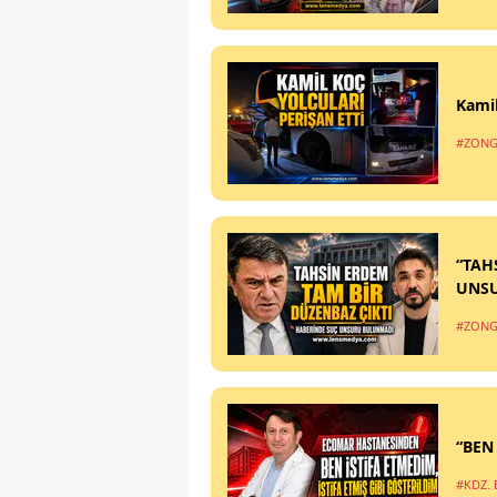
Kamil
#ZONG
“TAH
UNS
#ZONG
“BEN
#KDZ. 