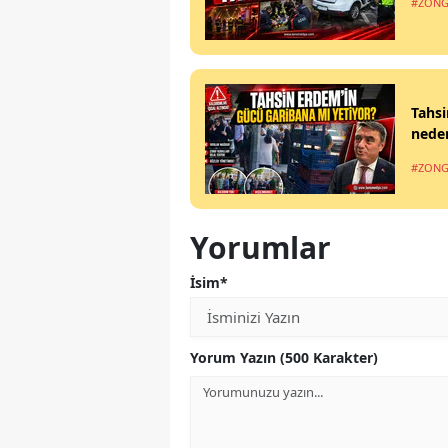
#ZONG
Tahsi
nede
#ZONG
Yorumlar
İsim*
Yorum Yazın (500 Karakter)