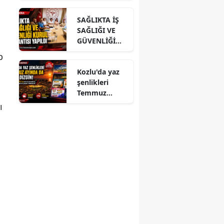
ĞLU’NA
SAĞLIKTA İŞ
ZİYARET
SAĞLIĞI VE
GÜVENLİĞİ
KURUL
p
TOPLANTISI
Kozlu'da yaz
YAPILDI
şenlikleri
Temmuz
ayında da dolu
ı
dizgin devam
ediyor!