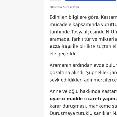
Okunma Süresi: 2 dk
Edinilen bilgilere göre, Kasta
mücadele kapsamında yürüttük
tarihinde Tosya ilçesinde N.Ü.
aramada, farklı tür ve miktarl
ecza hapı
ile birlikte suçtan e
ele geçirildi.
Aramanın ardından evde buluna
gözaltına alındı. Şüpheliler,
sevk edildikleri adli mercilerc
Anne ve oğlu hakkında Kasta
uyarıcı madde ticareti yapm
karar duruşması, mahkeme sal
Duruşmaya tutuklu sanıklar N.Ü.