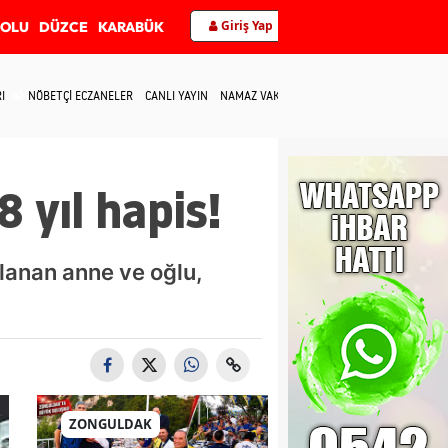
Giriş Yap
BOLU
DÜZCE
KARABÜK
I
NÖBETÇİ ECZANELER
CANLI YAYIN
NAMAZ VAKİTLERİ
İLETİŞİM
 yıl hapis!
lanan anne ve oğlu,
ZONGULDAK