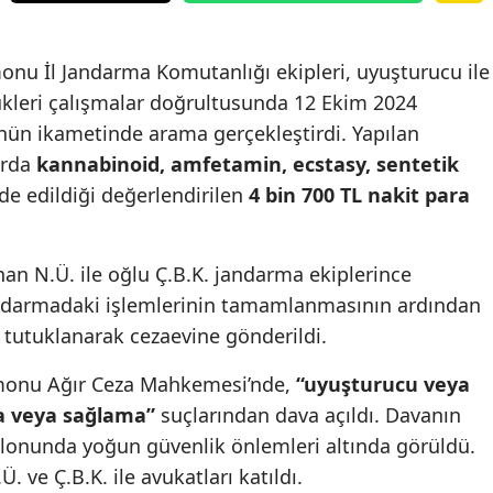
monu İl Jandarma Komutanlığı ekipleri, uyuşturucu ile
leri çalışmalar doğrultusunda 12 Ekim 2024
’nün ikametinde arama gerçekleştirdi. Yapılan
arda
kannabinoid, amfetamin, ecstasy, sentetik
lde edildiği değerlendirilen
4 bin 700 TL nakit para
n N.Ü. ile oğlu Ç.B.K. jandarma ekiplerince
 jandarmadaki işlemlerinin tamamlanmasının ardından
e tutuklanarak cezaevine gönderildi.
monu Ağır Ceza Mahkemesi’nde,
“uyuşturucu veya
a veya sağlama”
suçlarından dava açıldı. Davanın
onunda yoğun güvenlik önlemleri altında görüldü.
 ve Ç.B.K. ile avukatları katıldı.