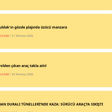
uldak'ın gözde plajında üzücü manzara
ULDAK
/ 21 Temmuz 2026
olden çıkan araç takla attı!
ULDAK
/ 20 Temmuz 2026
AN DURALI TÜNELLERİ’NDE KAZA: SÜRÜCÜ ARAÇTA SIKIŞTI