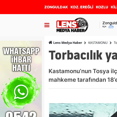
ZONGULDAK
KDZ. EREĞLİ
KOZLU
KİL
Zonguld
Açık
KASTAMONU
To
Lens Medya Haber
Torbacılık y
Kastamonu’nun Tosya ilç
mahkeme tarafından 18’er 