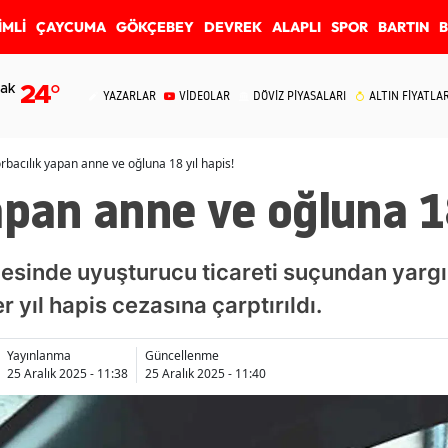
İMLİ
ÇAYCUMA
GÖKÇEBEY
DEVREK
ALAPLI
SPOR
BARTIN
ak
24
°
YAZARLAR
VİDEOLAR
DÖVİZ PİYASALARI
ALTIN FİYATLAR
rbacılık yapan anne ve oğluna 18 yıl hapis!
apan anne ve oğluna 18
esinde uyuşturucu ticareti suçundan yargı
yıl hapis cezasına çarptırıldı.
Yayınlanma
Güncellenme
25 Aralık 2025 - 11:38
25 Aralık 2025 - 11:40