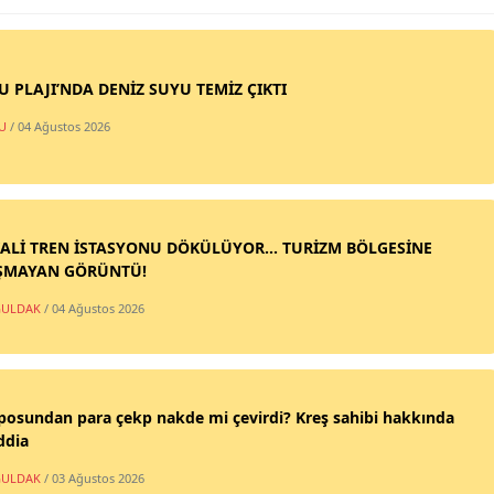
SU PLAJI’NDA DENİZ SUYU TEMİZ ÇIKTI
U
/ 04 Ağustos 2026
ALİ TREN İSTASYONU DÖKÜLÜYOR... TURİZM BÖLGESİNE
ŞMAYAN GÖRÜNTÜ!
ULDAK
/ 04 Ağustos 2026
posundan para çekp nakde mi çevirdi? Kreş sahibi hakkında
ddia
ULDAK
/ 03 Ağustos 2026