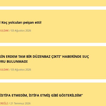
 Koç yolcuları peişan etti!
ULDAK
/ 03 Ağustos 2026
SİN ERDEM TAM BİR DÜZENBAZ ÇIKTI” HABERİNDE SUÇ
URU BULUNMADI
ULDAK
/ 03 Ağustos 2026
 İSTİFA ETMEDİM, İSTİFA ETMİŞ GİBİ GÖSTERİLDİM”
EREĞLİ
/ 21 Temmuz 2026