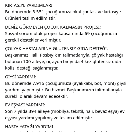
KIRTASİYE YARDIMLARI:
Bu dönemde 5.551 çocuğumuza okul çantası ve kırtasiye 
ürünleri teslim edilmiştir.
DENİZ GÖRMEYEN ÇOCUK KALMASIN PROJESİ:
Sosyal sorumluluk projesi kapsamında 69 çocuğumuza 
gerekli destekler verilmiştir.
ÇÖLYAK HASTALARINA GLÜTENSİZ GIDA DESTEĞİ:
Başkanımız Halil Posbıyık’ın talimatlarıyla, çölyak hastalığı 
bulunan 100 aileye, üç ayda bir yılda 4 kez glütensiz gıda 
kolisi desteği sağlanmıştır.
GİYSİ YARDIMI:
Bu dönemde 7.916 çocuğumuza (ayakkabı, bot, mont) giysi 
yardımı yapılmıştır. Bu hizmet Başkanımızın talimatlarıyla 
sürekli olarak devam edecektir.
EV EŞYASI YARDIMI:
Son 7 yılda 394 aileye (mobilya, tekstil, halı, beyaz eşya) ev 
eşyası yardımı yapılmış ve teslim edilmiştir.
HASTA YATAĞI YARDIMI: