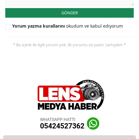
GÖNDER
Yorum yazma kurallarını
okudum ve kabul ediyorum
* Bu içerik ile ilgili yorum yok, ilk yorumu siz yazın, tartışalım *
WHATSAPP HATTI
05424527362