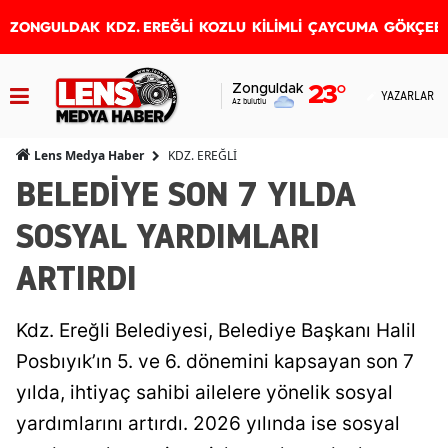
ZONGULDAK
KDZ. EREĞLİ
KOZLU
KİLİMLİ
ÇAYCUMA
GÖKÇEB
Zonguldak
23
°
YAZARLAR
Az bulutlu
KDZ. EREĞLİ
Lens Medya Haber
BELEDİYE SON 7 YILDA
SOSYAL YARDIMLARI
ARTIRDI
Kdz. Ereğli Belediyesi, Belediye Başkanı Halil
Posbıyık’ın 5. ve 6. dönemini kapsayan son 7
yılda, ihtiyaç sahibi ailelere yönelik sosyal
yardımlarını artırdı. 2026 yılında ise sosyal