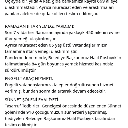
Üç ayda bir, yılda 4 kez, gıda bankamıza kayıtlı 669 aileye 
ulaştırılmaktadır. Ayrıca müracaat eden ve araştırmaları 
yapılan ailelere de gıda kolileri teslim edilmiştir.
RAMAZAN İFTAR YEMEĞİ YARDIMI:
Son 7 yılda her Ramazan ayında yaklaşık 450 ailenin evine 
iftar yemeği ulaştırılmıştır.
Ayrıca müracaat eden 65 yaş üstü vatandaşlarımızın 
tamamına iftar yemeği ulaştırılmıştır.
Pandemi döneminde, Belediye Başkanımız Halil Posbıyık’ın 
talimatlarıyla 84 gün boyunca yemek hizmeti kesintisiz 
sürdürülmüştür.
ENGELLİ ARAÇ HİZMETİ:
Engelli vatandaşlarımıza talepler doğrultusunda hizmet 
verilmiş, bundan sonra da artarak devam edecektir.
SÜNNET ŞÖLENİ FAALİYETİ:
Tasarruf Tedbirleri Genelgesi öncesinde düzenlenen Sünnet 
Şöleni’nde 910 çocuğumuzun sünnetleri yaptırılmış, 
hediyeleri Belediye Başkanımız Halil Posbıyık tarafından 
teslim edilmiştir.