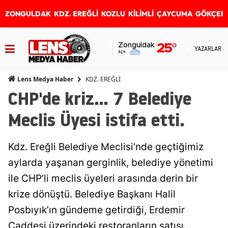
ZONGULDAK
KDZ. EREĞLİ
KOZLU
KİLİMLİ
ÇAYCUMA
GÖKÇEB
Zonguldak
25
°
YAZARLAR
Açık
KDZ. EREĞLİ
Lens Medya Haber
CHP'de kriz... 7 Belediye
Meclis Üyesi istifa etti.
Kdz. Ereğli Belediye Meclisi’nde geçtiğimiz
aylarda yaşanan gerginlik, belediye yönetimi
ile CHP’li meclis üyeleri arasında derin bir
krize dönüştü. Belediye Başkanı Halil
Posbıyık’ın gündeme getirdiği, Erdemir
Caddesi üzerindeki restoranların satışı...