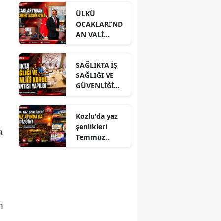
ÜLKÜ
OCAKLARI’ND
AN VALİ
HACIBEKTAŞO
ĞLU’NA
SAĞLIKTA İŞ
ZİYARET
SAĞLIĞI VE
GÜVENLİĞİ
KURUL
TOPLANTISI
Kozlu'da yaz
YAPILDI
şenlikleri
a
Temmuz
ayında da dolu
dizgin devam
ediyor!
n