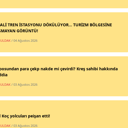
ALİ TREN İSTASYONU DÖKÜLÜYOR... TURİZM BÖLGESİNE
ŞMAYAN GÖRÜNTÜ!
ULDAK
/ 04 Ağustos 2026
posundan para çekp nakde mi çevirdi? Kreş sahibi hakkında
ddia
ULDAK
/ 03 Ağustos 2026
 Koç yolcuları peişan etti!
ULDAK
/ 03 Ağustos 2026