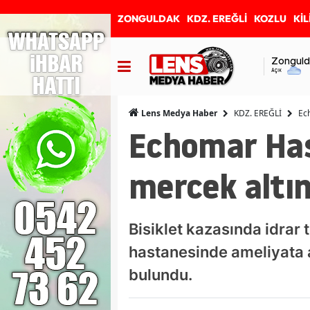
ZONGULDAK
KDZ. EREĞLİ
KOZLU
KİL
Zonguld
Açık
KDZ. EREĞLİ
Ec
Lens Medya Haber
Echomar Has
mercek altı
Bisiklet kazasında idrar
hastanesinde ameliyata 
bulundu.