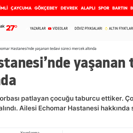
İMLİ
ÇAYCUMA
GÖKÇEBEY
DEVREK
ALAPLI
SPOR
BARTIN
ak
27
°
YAZARLAR
VİDEOLAR
DÖVİZ PİYASALARI
ALTIN FİYATLAR
homar Hastanesi’nde yaşanan tedavi süreci mercek altında
tanesi’nde yaşanan t
nda
 torbası patlayan çocuğu taburcu ettiker. Ç
alındı. Ailesi Echomar Hastanesi hakkınd
Yayınlanma