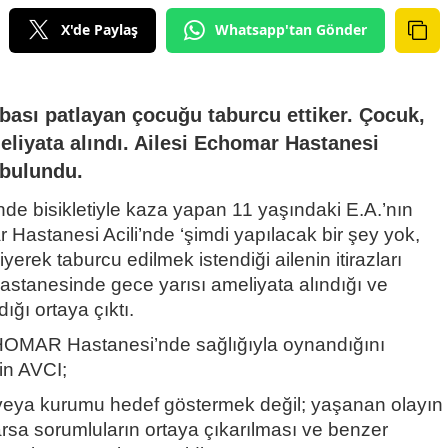
X'de Paylaş
Whatsapp'tan Gönder
rbası patlayan çocuğu taburcu ettiker. Çocuk,
liyata alındı. Ailesi Echomar Hastanesi
bulundu.
inde bisikletiyle kaza yapan 11 yaşındaki E.A.’nın
 Hastanesi Acili’nde ‘şimdi yapılacak bir şey yok,
iyerek taburcu edilmek istendiği ailenin itirazları
tanesinde gece yarısı ameliyata alındığı ve
ığı ortaya çıktı.
OMAR Hastanesi’nde sağlığıyla oynandığını
in AVCI;
 veya kurumu hedef göstermek değil; yaşanan olayın
varsa sorumluların ortaya çıkarılması ve benzer