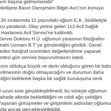
arın başına gelmemesidir”
Belediyesi Basın Danışmanı Bilgin Avcı’nın konuya
0 sıralarında 11 yaşındaki oğlum E.A., bisikletiyle
ucu yaralandı. Olay yerine gelen 112 Acil Sağlık
stanesi Acil Servisi'ne kaldırıldı.
Servis Doktoru H.Ü. oğlumun yarasının fotoğrafını
rahi Uzmanı B.T.’ye gönderdiğini gördük. Genel
eden fotoğraf üzerinden değerlendirme yaparak
tesi gün servise başvurulmasını istedi.
nın oldukça büyük ve derin olduğunu gören bir bab
derilmesinin doğru olmayacağını ve durumun daha
tiğini belirterek başka bir sağlık kuruluşuna sevk
 uzun süre gerçekleştirilmedi, bu süreçte oğlumun
ade altında bekletildiğini ve ciddi ağrı çektiğini
 Yaşanan görüşmeler ve girişimlerin ardından oğlumu
da ancak gerçekleştirilebildi.