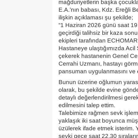
mağduriyetlerin başka çocukl
E.A.’nın babası, Kdz. Ereğli 
ilişkin açıklaması şu şekilde;
“1 Haziran 2026 günü saat 19.3
geçirdiği talihsiz bir kaza son
ekipleri tarafından ECHOMAR Ha
Hastaneye ulaştığımızda Acil 
çekerek hastanenin Genel Cer
Cerrahi Uzmanı, hastayı görm
pansuman uygulanmasını ve er
Bunun üzerine oğlumun yarası
olarak, bu şekilde evine gön
detaylı değerlendirilmesi gerek
edilmesini talep ettim.
Talebimize rağmen sevk işlemi
yaklaşık iki saat boyunca müşah
üzülerek ifade etmek isterim.
sevki gece saat 22.30 sıraların