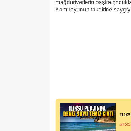
mağduriyetlerin başka çocukl
Kamuoyunun takdirine saygıyl
ILIK
#KOZL