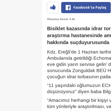
Facebook'ta Paylaş
Okunma Süresi: 4 dk
Bisiklet kazasında idrar to
araştırma hastanesinde ame
hakkında suçduyurusunda 
Kdz. Ereğli’de 1 Haziran tarih
Ambulansla getirildiği Echomar
eve gidin yarın servise gelin’ d
sonucunda Zonguldak BEÜ Has
çocuğun idrar torbasının patlad
“11 yaşındaki oğlumuzun ECH
düşünüyoruz” diyen baba Bilg
“Amacımız herhangi bir kişiyi
tüm yönleriyle araştırılması, 