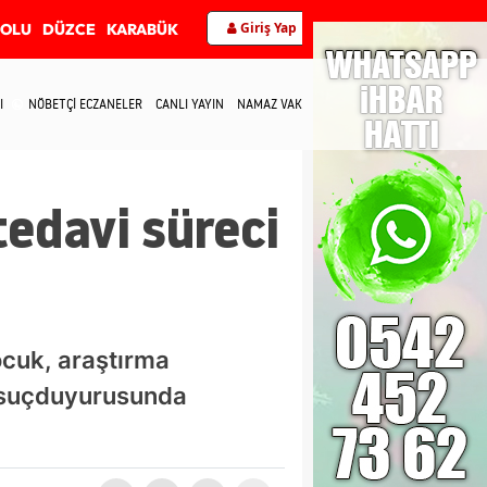
Giriş Yap
BOLU
DÜZCE
KARABÜK
I
NÖBETÇİ ECZANELER
CANLI YAYIN
NAMAZ VAKİTLERİ
İLETİŞİM
edavi süreci
ocuk, araştırma
a suçduyurusunda