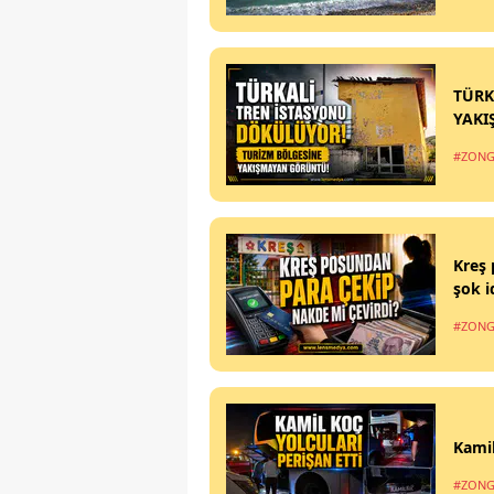
TÜRK
YAKI
#ZONG
Kreş 
şok i
#ZONG
Kamil
#ZONG