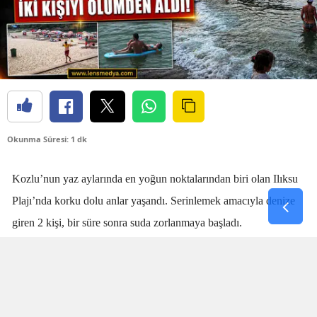
Okunma Süresi: 1 dk
Kozlu’nun yaz aylarında en yoğun noktalarından biri olan Ilıksu
Plajı’nda korku dolu anlar yaşandı. Serinlemek amacıyla denize
giren 2 kişi, bir süre sonra suda zorlanmaya başladı.
Denizdeki kişilerin boğulma tehlikesi geçirdiğini fark eden
cankurtaran
Talha Aydın
, zaman kaybetmeden harekete geçti.
Aydın’ın hızlı ve yerinde müdahalesi sayesinde boğulma tehlikesi