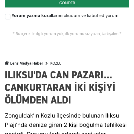
GÖNDER
Yorum yazma kurallarını
okudum ve kabul ediyorum
* Bu içerik ile ilgili yorum yok, ilk yorumu siz yazın, tartışalım *
KOZLU
Lens Medya Haber
ILIKSU'DA CAN PAZARI...
CANKURTARAN İKİ KİŞİYİ
ÖLÜMDEN ALDI
Zonguldak’ın Kozlu ilçesinde bulunan Ilıksu
Plajı’nda denize giren 2 kişi boğulma tehlikesi