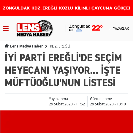
ZONGULDAK
KDZ. EREĞLİ
KOZLU
KİLİMLİ
ÇAYCUMA
GÖKÇEB
Zonguldak
22
°
YAZARLAR
Açık
KDZ. EREĞLİ
Lens Medya Haber
İYİ PARTİ EREĞLİ'DE SEÇİM
HEYECANI YAŞIYOR... İŞTE
MÜFTÜOĞLU'NUN LİSTESİ
Yayınlanma
Güncellenme
29 Şubat 2020 - 11:52
29 Şubat 2020 - 13:10