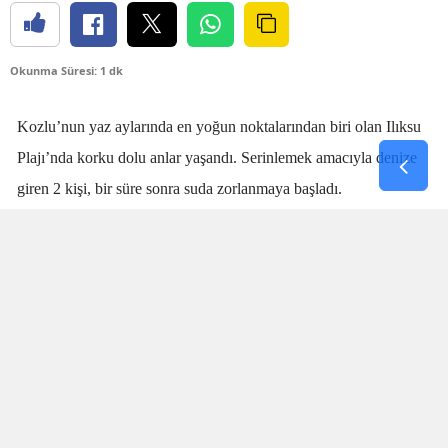
Okunma Süresi: 1 dk
Kozlu’nun yaz aylarında en yoğun noktalarından biri olan Ilıksu
Plajı’nda korku dolu anlar yaşandı. Serinlemek amacıyla denize
giren 2 kişi, bir süre sonra suda zorlanmaya başladı.
Denizdeki kişilerin boğulma tehlikesi geçirdiğini fark eden
cankurtaran
Talha Aydın
, zaman kaybetmeden harekete geçti.
Aydın’ın hızlı ve yerinde müdahalesi sayesinde boğulma tehlikesi
geçiren 2 kişi sudan çıkarıldı.
SANİYELERLE YARIŞTI
Olay sırasında plajda bulunan vatandaşlar da büyük panik yaşadı.