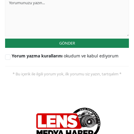
GÖNDER
Yorum yazma kurallarını
okudum ve kabul ediyorum
* Bu içerik ile ilgili yorum yok, ilk yorumu siz yazın, tartışalım *