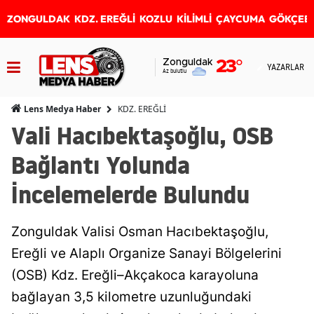
ZONGULDAK
KDZ. EREĞLİ
KOZLU
KİLİMLİ
ÇAYCUMA
GÖKÇEB
Zonguldak
23
°
YAZARLAR
Az bulutlu
KDZ. EREĞLİ
Lens Medya Haber
Vali Hacıbektaşoğlu, OSB
Bağlantı Yolunda
İncelemelerde Bulundu
Zonguldak Valisi Osman Hacıbektaşoğlu,
Ereğli ve Alaplı Organize Sanayi Bölgelerini
(OSB) Kdz. Ereğli–Akçakoca karayoluna
bağlayan 3,5 kilometre uzunluğundaki