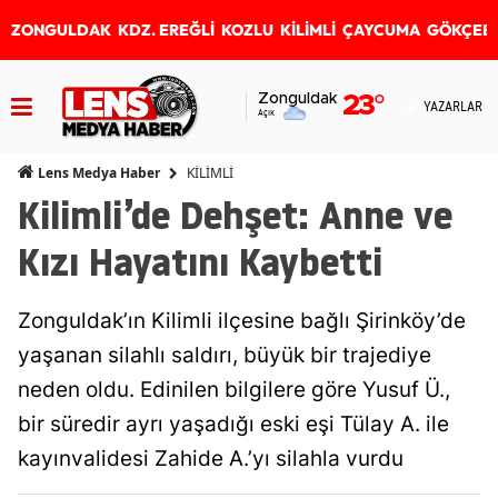
ZONGULDAK
KDZ. EREĞLİ
KOZLU
KİLİMLİ
ÇAYCUMA
GÖKÇEB
Zonguldak
23
°
YAZARLAR
Açık
KİLİMLİ
Lens Medya Haber
Kilimli’de Dehşet: Anne ve
Kızı Hayatını Kaybetti
Zonguldak’ın Kilimli ilçesine bağlı Şirinköy’de
yaşanan silahlı saldırı, büyük bir trajediye
neden oldu. Edinilen bilgilere göre Yusuf Ü.,
bir süredir ayrı yaşadığı eski eşi Tülay A. ile
kayınvalidesi Zahide A.’yı silahla vurdu