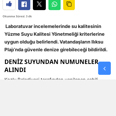
Okunma Süresi: 3 dk
Laboratuvar incelemelerinde su kalitesinin
Yüzme Suyu Kalitesi Yönetmeliği kriterlerine
uygun olduğu belirlendi. Vatandaşların Ilıksu
Plajı’nda güvenle denize girebileceği bildirildi.
DENİZ SUYUNDAN NUMUNELER
ALINDI
Kozlu Belediyesi tarafından yenilenen sahili,
kumsalı ve sosyal tesisleriyle yaz sezonunda
vatandaşların yoğun ilgi gösterdiği Ilıksu Plajı’nda
deniz suyu kalitesine yönelik kontroller
gerçekleştirildi.