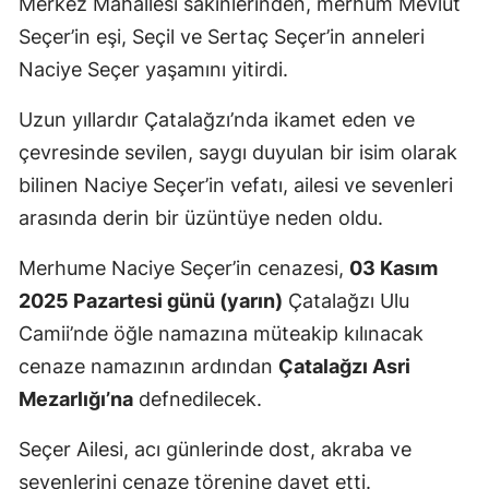
Merkez Mahallesi sakinlerinden, merhum Mevlüt
Seçer’in eşi, Seçil ve Sertaç Seçer’in anneleri
Naciye Seçer yaşamını yitirdi.
Uzun yıllardır Çatalağzı’nda ikamet eden ve
çevresinde sevilen, saygı duyulan bir isim olarak
bilinen Naciye Seçer’in vefatı, ailesi ve sevenleri
arasında derin bir üzüntüye neden oldu.
Merhume Naciye Seçer’in cenazesi,
03 Kasım
2025 Pazartesi günü (yarın)
Çatalağzı Ulu
Camii’nde öğle namazına müteakip kılınacak
cenaze namazının ardından
Çatalağzı Asri
Mezarlığı’na
defnedilecek.
Seçer Ailesi, acı günlerinde dost, akraba ve
sevenlerini cenaze törenine davet etti.