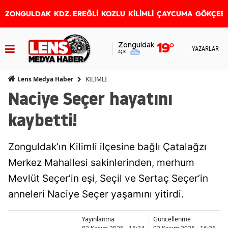
ZONGULDAK
KDZ. EREĞLİ
KOZLU
KİLİMLİ
ÇAYCUMA
GÖKÇEB
Zonguldak
19
°
YAZARLAR
Açık
KİLİMLİ
Lens Medya Haber
Naciye Seçer hayatını
kaybetti!
Zonguldak’ın Kilimli ilçesine bağlı Çatalağzı
Merkez Mahallesi sakinlerinden, merhum
Mevlüt Seçer’in eşi, Seçil ve Sertaç Seçer’in
anneleri Naciye Seçer yaşamını yitirdi.
Yayınlanma
Güncellenme