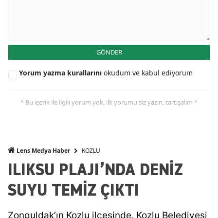
GÖNDER
Yorum yazma kurallarını
okudum ve kabul ediyorum
* Bu içerik ile ilgili yorum yok, ilk yorumu siz yazın, tartışalım *
KOZLU
Lens Medya Haber
ILIKSU PLAJI’NDA DENİZ
SUYU TEMİZ ÇIKTI
Zonguldak’ın Kozlu ilçesinde, Kozlu Belediyesi