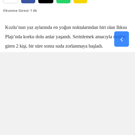
Okunma Süresi: 1 dk
Kozlu’nun yaz aylarında en yoğun noktalarından biri olan Ilıksu
Plajı’nda korku dolu anlar yaşandı. Serinlemek amacıyla denize
giren 2 kişi, bir süre sonra suda zorlanmaya başladı.
Denizdeki kişilerin boğulma tehlikesi geçirdiğini fark eden
cankurtaran
Talha Aydın
, zaman kaybetmeden harekete geçti.
Aydın’ın hızlı ve yerinde müdahalesi sayesinde boğulma tehlikesi
geçiren 2 kişi sudan çıkarıldı.
SANİYELERLE YARIŞTI
Olay sırasında plajda bulunan vatandaşlar da büyük panik yaşadı.
İki kişinin suda çırpındığını fark eden Aydın’ın saniyeler