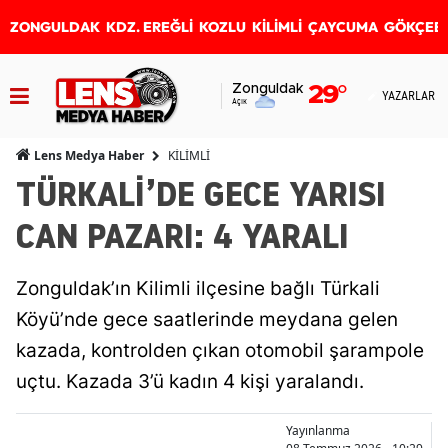
ZONGULDAK
KDZ. EREĞLİ
KOZLU
KİLİMLİ
ÇAYCUMA
GÖKÇEB
Zonguldak
29
°
YAZARLAR
Açık
KİLİMLİ
Lens Medya Haber
TÜRKALİ’DE GECE YARISI
CAN PAZARI: 4 YARALI
Zonguldak’ın Kilimli ilçesine bağlı Türkali
Köyü’nde gece saatlerinde meydana gelen
kazada, kontrolden çıkan otomobil şarampole
uçtu. Kazada 3’ü kadın 4 kişi yaralandı.
Yayınlanma