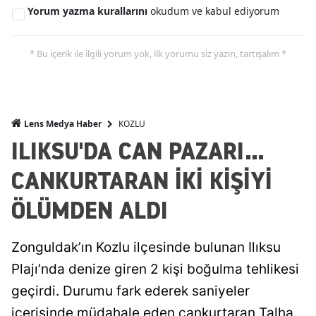
Yorum yazma kurallarını
okudum ve kabul ediyorum
* Bu içerik ile ilgili yorum yok, ilk yorumu siz yazın, tartışalım *
KOZLU
Lens Medya Haber
ILIKSU'DA CAN PAZARI...
CANKURTARAN İKİ KİŞİYİ
ÖLÜMDEN ALDI
Zonguldak’ın Kozlu ilçesinde bulunan Ilıksu
Plajı’nda denize giren 2 kişi boğulma tehlikesi
geçirdi. Durumu fark ederek saniyeler
içerisinde müdahale eden cankurtaran Talha