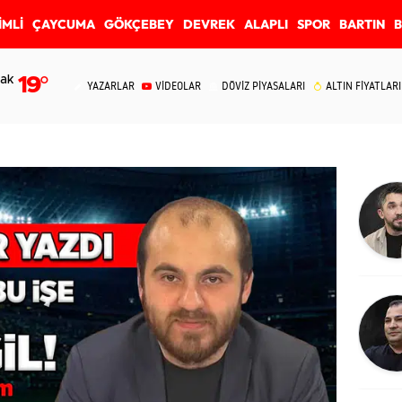
İMLİ
ÇAYCUMA
GÖKÇEBEY
DEVREK
ALAPLI
SPOR
BARTIN
ak
19
°
YAZARLAR
VİDEOLAR
DÖVİZ PİYASALARI
ALTIN FİYATLARI