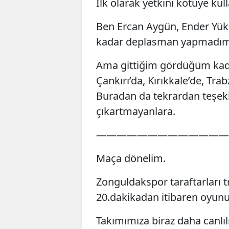
İlk olarak yetkini kötüye kul
Ben Ercan Aygün, Ender Yüks
kadar deplasman yapmadım
Ama gittiğim gördüğüm kadar
Çankırı’da, Kırıkkale’de, Tra
Buradan da tekrardan teşekk
çıkartmayanlara.
—————————————
Maça dönelim.
Zonguldakspor taraftarları t
20.dakikadan itibaren oyunun
Takımımıza biraz daha canlılı