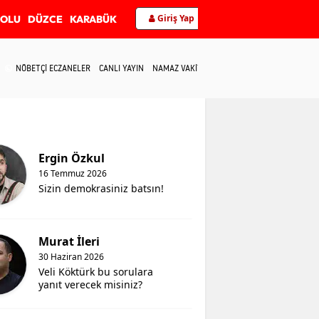
Giriş Yap
BOLU
DÜZCE
KARABÜK
NÖBETÇİ ECZANELER
CANLI YAYIN
NAMAZ VAKİTLERİ
İLETİŞİM
Ergin Özkul
16 Temmuz 2026
Sizin demokrasiniz batsın!
Murat İleri
30 Haziran 2026
Veli Köktürk bu sorulara
yanıt verecek misiniz?