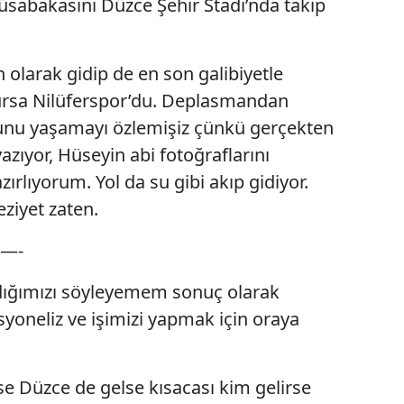
sabakasını Düzce Şehir Stadı’nda takip
 olarak gidip de en son galibiyetle
sa Nilüferspor’du. Deplasmandan
nu yaşamayı özlemişiz çünkü gerçekten
azıyor, Hüseyin abi fotoğraflarını
zırlıyorum. Yol da su gibi akıp gidiyor.
ziyet zaten.
—-
ndığımızı söyleyemem sonuç olarak
esyoneliz ve işimizi yapmak için oraya
e Düzce de gelse kısacası kim gelirse