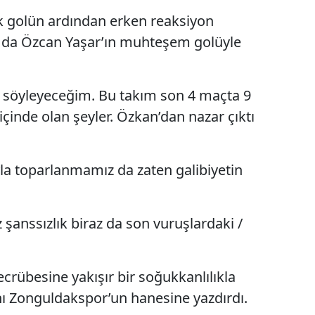
ilk golün ardından erken reaksiyon
 da Özcan Yaşar’ın muhteşem golüyle
nu söyleyeceğim. Bu takım son 4 maçta 9
 içinde olan şeyler. Özkan’dan nazar çıktı
yla toparlanmamız da zaten galibiyetin
 şanssızlık biraz da son vuruşlardaki /
crübesine yakışır bir soğukkanlılıkla
ı Zonguldakspor’un hanesine yazdırdı.