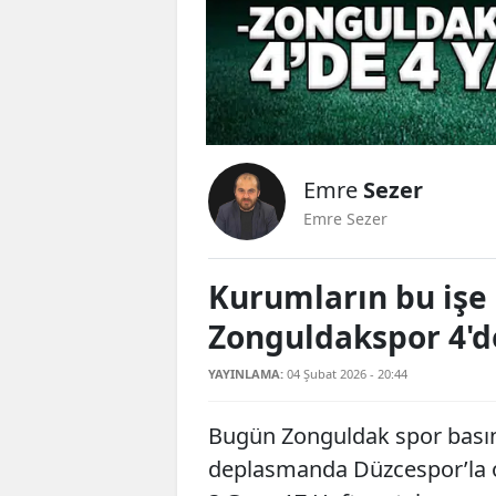
Emre
Sezer
Emre Sezer
Kurumların bu işe 
Zonguldakspor 4'de
YAYINLAMA:
04 Şubat 2026 - 20:44
Bugün Zonguldak spor basın
deplasmanda Düzcespor’la oy