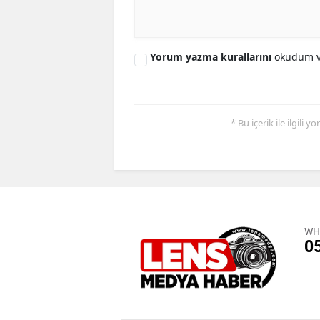
Yorum yazma kurallarını
okudum v
* Bu içerik ile ilgili 
WH
0