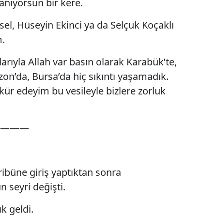
lanıyorsun bir kere.
el, Hüseyin Ekinci ya da Selçuk Koçaklı
.
ıyla Allah var basın olarak Karabük’te,
bzon’da, Bursa’da hiç sıkıntı yaşamadık.
ür edeyim bu vesileyle bizlere zorluk
———
ribüne giriş yaptıktan sonra
 seyri değişti.
k geldi.