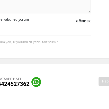
e kabul ediyorum
GÖNDER
yorum yok, ilk yorumu siz yazın, tartışalım *
ATSAPP HATTI
5424527362