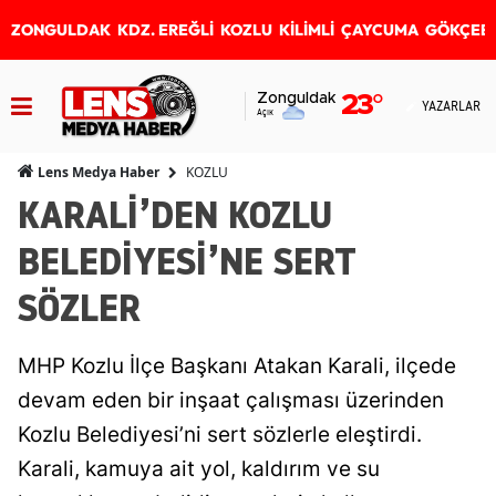
ZONGULDAK
KDZ. EREĞLİ
KOZLU
KİLİMLİ
ÇAYCUMA
GÖKÇEB
Zonguldak
23
°
YAZARLAR
Açık
KOZLU
Lens Medya Haber
KARALİ’DEN KOZLU
BELEDİYESİ’NE SERT
SÖZLER
MHP Kozlu İlçe Başkanı Atakan Karali, ilçede
devam eden bir inşaat çalışması üzerinden
Kozlu Belediyesi’ni sert sözlerle eleştirdi.
Karali, kamuya ait yol, kaldırım ve su