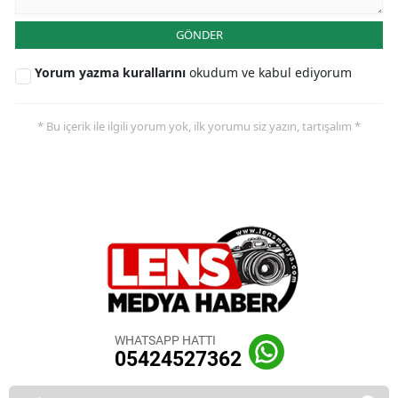
GÖNDER
Yorum yazma kurallarını
okudum ve kabul ediyorum
* Bu içerik ile ilgili yorum yok, ilk yorumu siz yazın, tartışalım *
WHATSAPP HATTI
05424527362