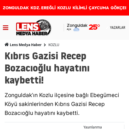
ZONGULDAK
KDZ. EREĞLİ
KOZLU
KİLİMLİ
ÇAYCUMA
GÖKÇEB
Zonguldak
25
°
YAZARLAR
Açık
KOZLU
Lens Medya Haber
Kıbrıs Gazisi Recep
Bozacıoğlu hayatını
kaybetti!
Zonguldak’ın Kozlu ilçesine bağlı Ebegümeci
Köyü sakinlerinden Kıbrıs Gazisi Recep
Bozacıoğlu hayatını kaybetti.
Yayınlanma