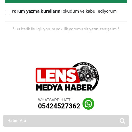
Yorum yazma kurallarını
okudum ve kabul ediyorum
* Bu içerik ile ilgili yorum yok, ilk yorumu siz yazın, tartışalım *
WHATSAPP HATTI
05424527362